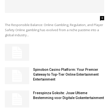
0
The Responsible Balance: Online Gambling, Regulation, and Player
Safety Online gambling has evolved from a niche pastime into a
global industry...
Spinobon Casino Platform: Your Premier
Gateway to Top-Tier Online Entertainment
Entertainment
Freespinza Goksite: Jouw Ultieme
Bestemming voor Digitale Gokentertainment