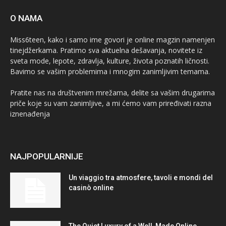
O NAMA
Miss6teen, kako i samo ime govori je online magzin namenjen
tinejdžerkama. Pratimo sva aktuelna dešavanja, novitete iz
sveta mode, lepote, zdravlja, kulture, života poznatih ličnosti.
Bavimo se vašim problemima i mnogim zanimljivim temama.
Pratite nas na društvenim mrežama, delite sa vašim drugarima
priče koje su vam zanimljive, a mi ćemo vam priređivati razna
iznenađenja
NAJPOPULARNIJE
Un viaggio tra atmosfere, tavoli e mondi del
casinò online
The Quiet Luxury of a Well-Made Online