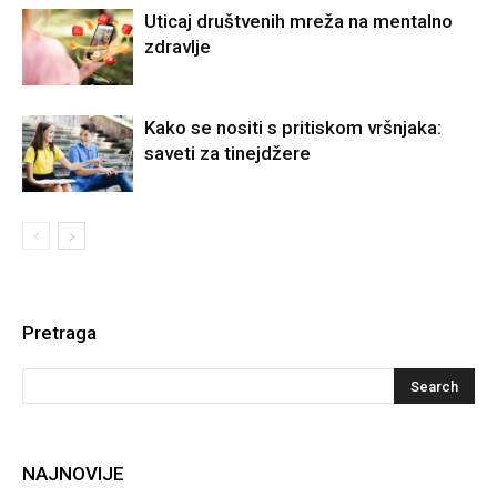
Uticaj društvenih mreža na mentalno
zdravlje
Kako se nositi s pritiskom vršnjaka:
saveti za tinejdžere
Pretraga
NAJNOVIJE