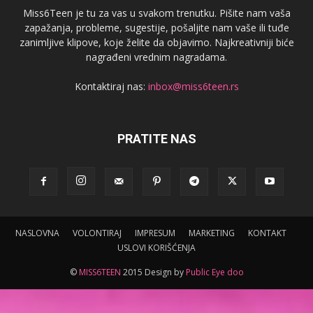
Miss6Teen je tu za vas u svakom trenutku. Pišite nam vaša
zapažanja, probleme, sugestije, pošaljite nam vaše ili tuđe
zanimljive klipove, koje želite da objavimo. Najkreativniji biće
nagrađeni vrednim nagradama.
Kontaktiraj nas:
inbox@miss6teen.rs
PRATITE NAS
NASLOVNA
VOLONTIRAJ
IMPRESUM
MARKETING
KONTAKT
USLOVI KORIŠĆENJA
©
MISS6TEEN
2015 Design by
Public Eye doo