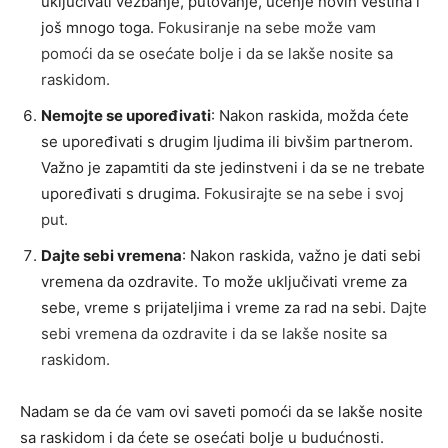
uključivati vežbanje, putovanje, učenje novih veština i
još mnogo toga.
Fokusiranje na sebe može vam
pomoći da se osećate bolje i da se lakše nosite sa
raskidom
.
Nemojte se upoređivati
: Nakon raskida, možda ćete
se upoređivati s drugim ljudima ili bivšim partnerom.
Važno je zapamtiti da ste jedinstveni i da se ne trebate
upoređivati s drugima.
Fokusirajte se na sebe i svoj
put
.
Dajte sebi vremena
: Nakon raskida, važno je dati sebi
vremena da ozdravite. To može uključivati vreme za
sebe, vreme s prijateljima i vreme za rad na sebi.
Dajte
sebi vremena da ozdravite i da se lakše nosite sa
raskidom
.
Nadam se da će vam ovi saveti pomoći da se lakše nosite
sa raskidom i da ćete se osećati bolje u budućnosti.