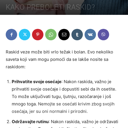
KAKO PREBOLETI RASKID?
Raskid veze može biti vrlo težak i bolan. Evo nekoliko
saveta koji vam mogu pomoći da se lakše nosite sa
raskidom:
Prihvatite svoje osećaje
: Nakon raskida, važno je
prihvatiti svoje osećaje i dopustiti sebi da ih osetite.
To može uključivati tugu, ljutnju, razočaranje i još
mnogo toga.
Nemojte se osećati krivim zbog svojih
osećaja, jer su oni normalni i prirodni
.
Održavajte rutinu
: Nakon raskida, važno je održavati