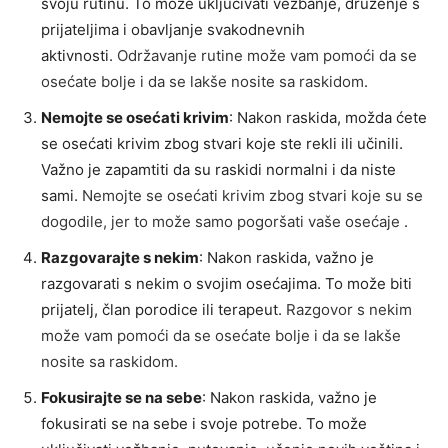
svoju rutinu. To može uključivati vežbanje, druženje s
prijateljima i obavljanje svakodnevnih
aktivnosti.
Održavanje rutine može vam pomoći da se
osećate bolje i da se lakše nosite sa raskidom
.
Nemojte se osećati krivim
: Nakon raskida, možda ćete
se osećati krivim zbog stvari koje ste rekli ili učinili.
Važno je zapamtiti da su raskidi normalni i da niste
sami.
Nemojte se osećati krivim zbog stvari koje su se
dogodile, jer to može samo pogoršati vaše osećaje
.
Razgovarajte s nekim
: Nakon raskida, važno je
razgovarati s nekim o svojim osećajima. To može biti
prijatelj, član porodice ili terapeut.
Razgovor s nekim
može vam pomoći da se osećate bolje i da se lakše
nosite sa raskidom
.
Fokusirajte se na sebe
: Nakon raskida, važno je
fokusirati se na sebe i svoje potrebe. To može