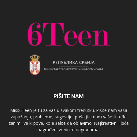
PIŠITE NAM
Miss6Teen je tu za vas u svakom trenutku. Pišite nam vaša
zapažanja, probleme, sugestije, pošaljite nam vaše ili tuđe
zanimljive klipove, koje želite da objavimo. Najkreativniji biće
nagrađeni vrednim nagradama.