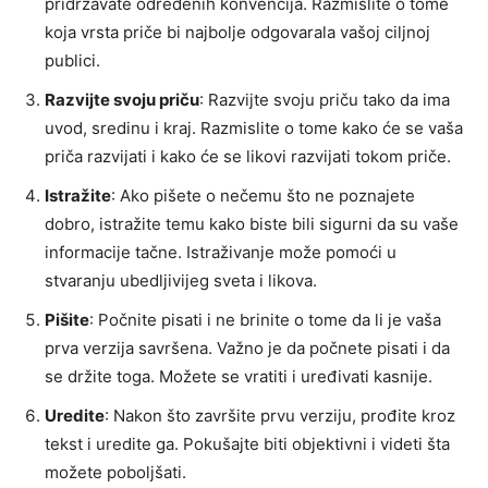
pridržavate određenih konvencija. Razmislite o tome
koja vrsta priče bi najbolje odgovarala vašoj ciljnoj
publici.
Razvijte svoju priču
: Razvijte svoju priču tako da ima
uvod, sredinu i kraj. Razmislite o tome kako će se vaša
priča razvijati i kako će se likovi razvijati tokom priče.
Istražite
: Ako pišete o nečemu što ne poznajete
dobro, istražite temu kako biste bili sigurni da su vaše
informacije tačne. Istraživanje može pomoći u
stvaranju ubedljivijeg sveta i likova.
Pišite
: Počnite pisati i ne brinite o tome da li je vaša
prva verzija savršena. Važno je da počnete pisati i da
se držite toga. Možete se vratiti i uređivati kasnije.
Uredite
: Nakon što završite prvu verziju, prođite kroz
tekst i uredite ga. Pokušajte biti objektivni i videti šta
možete poboljšati.