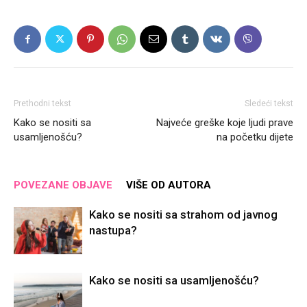
Prethodni tekst
Sledeći tekst
Kako se nositi sa
Najveće greške koje ljudi prave
usamljenošću?
na početku dijete
POVEZANE OBJAVE
VIŠE OD AUTORA
Kako se nositi sa strahom od javnog
nastupa?
Kako se nositi sa usamljenošću?