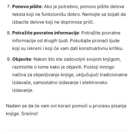
Ponovo pišite
: Ako je potrebno, ponovo pišite delove
teksta koji ne funkcionišu dobro. Nemojte se bojati da
izbacite delove koji ne doprinose priči.
Potražite povratne informacije
: Potražite povratne
informacije od drugih ljudi. Pokušajte pronaći ljude
koji su iskreni i koji će vam dati konstruktivnu kritiku.
Objavite
: Nakon što ste zadovoljni svojom knjigom,
razmislite o tome kako je objaviti. Postoji mnogo
načina za objavljivanje knjige, uključujući tradicionalne
izdavače, samostalno izdavanje i elektronsko
izdavanje.
Nadam se da će vam ovi koraci pomoći u procesu pisanja
knjige. Srećno!