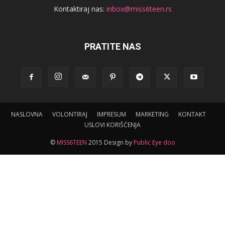
Kontaktiraj nas:
inbox@miss6teen.rs
PRATITE NAS
NASLOVNA
VOLONTIRAJ
IMPRESUM
MARKETING
KONTAKT
USLOVI KORIŠĆENJA
©
MISS6TEEN
2015 Design by
Public Eye doo