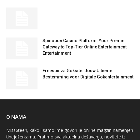
Spinobon Casino Platform: Your Premier
Gateway to Top-Tier Online Entertainment
Entertainment
Freespinza Goksite: Jouw Ultieme
Bestemming voor Digitale Gokentertainment
O NAMA
Miss6teen, kako i samo ime govori je online magzin namenjen
tinejdžerkama. Pratimo sva aktuelna dešavanja, novitete iz