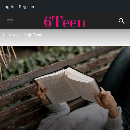
Log In
Register
Naslovna
Moje Teme
Moje Teme