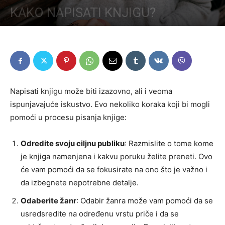
KAKO NAPISATI KNJIGU?
Napisati knjigu može biti izazovno, ali i veoma
ispunjavajuće iskustvo. Evo nekoliko koraka koji bi mogli
pomoći u procesu pisanja knjige:
Odredite svoju ciljnu publiku
: Razmislite o tome kome
je knjiga namenjena i kakvu poruku želite preneti. Ovo
će vam pomoći da se fokusirate na ono što je važno i
da izbegnete nepotrebne detalje.
Odaberite žanr
: Odabir žanra može vam pomoći da se
usredsredite na određenu vrstu priče i da se