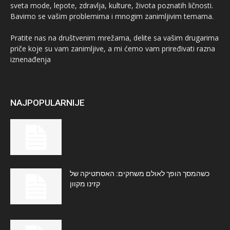
sveta mode, lepote, zdravlja, kulture, života poznatih ličnosti.
Bavimo se vašim problemima i mnogim zanimljivim temama.
Pratite nas na društvenim mrežama, delite sa vašim drugarima
priče koje su vam zanimljive, a mi ćemo vam priređivati razna
iznenađenja
NAJPOPULARNIJE
כשהמסך הופך לאולם משחקים: האסתטיקה של
קזינו מקוון