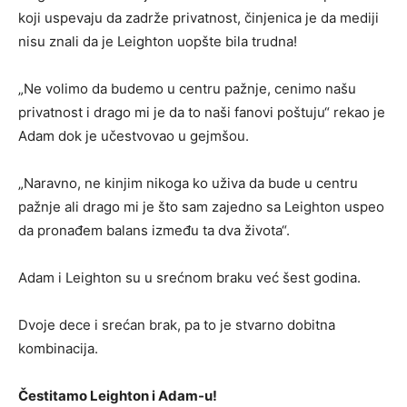
koji uspevaju da zadrže privatnost, činjenica je da mediji
nisu znali da je Leighton uopšte bila trudna!
„Ne volimo da budemo u centru pažnje, cenimo našu
privatnost i drago mi je da to naši fanovi poštuju“ rekao je
Adam dok je učestvovao u gejmšou.
„Naravno, ne kinjim nikoga ko uživa da bude u centru
pažnje ali drago mi je što sam zajedno sa Leighton uspeo
da pronađem balans između ta dva života“.
Adam i Leighton su u srećnom braku već šest godina.
Dvoje dece i srećan brak, pa to je stvarno dobitna
kombinacija.
Čestitamo Leighton i Adam-u!