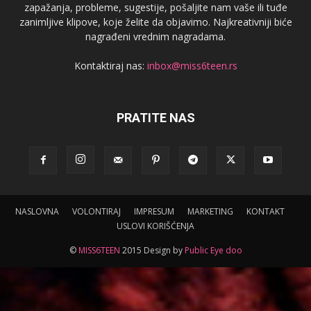
zapažanja, probleme, sugestije, pošaljite nam vaše ili tuđe
zanimljive klipove, koje želite da objavimo. Najkreativniji biće
nagrađeni vrednim nagradama.
Kontaktiraj nas:
inbox@miss6teen.rs
PRATITE NAS
NASLOVNA
VOLONTIRAJ
IMPRESUM
MARKETING
KONTAKT
USLOVI KORIŠĆENJA
©
MISS6TEEN
2015 Design by
Public Eye doo