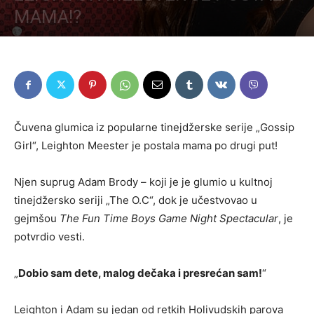
MAMA!?
Čuvena glumica iz popularne tinejdžerske serije „Gossip
Girl“, Leighton Meester je postala mama po drugi put!
Njen suprug Adam Brody – koji je je glumio u kultnoj
tinejdžersko seriji „The O.C“, dok je učestvovao u
gejmšou
The Fun Time Boys Game Night Spectacular
, je
potvrdio vesti.
„
Dobio sam dete, malog dečaka i presrećan sam!
“
Leighton i Adam su jedan od retkih Holivudskih parova