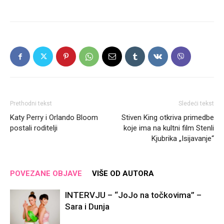
Prethodni tekst
Sledeći tekst
Katy Perry i Orlando Bloom
Stiven King otkriva primedbe
postali roditelji
koje ima na kultni film Stenli
Kjubrika „Isijavanje“
POVEZANE OBJAVE
VIŠE OD AUTORA
INTERVJU – “JoJo na točkovima” –
Sara i Dunja