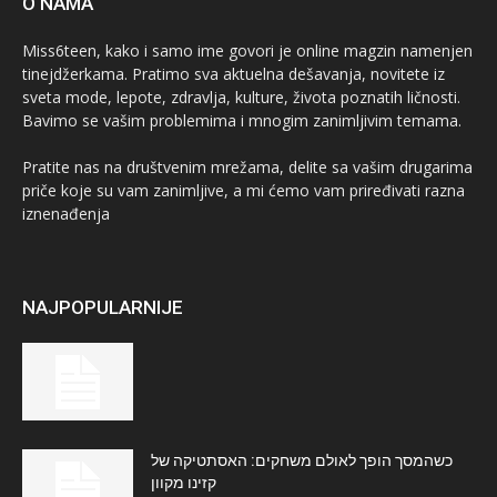
O NAMA
Miss6teen, kako i samo ime govori je online magzin namenjen
tinejdžerkama. Pratimo sva aktuelna dešavanja, novitete iz
sveta mode, lepote, zdravlja, kulture, života poznatih ličnosti.
Bavimo se vašim problemima i mnogim zanimljivim temama.
Pratite nas na društvenim mrežama, delite sa vašim drugarima
priče koje su vam zanimljive, a mi ćemo vam priređivati razna
iznenađenja
NAJPOPULARNIJE
כשהמסך הופך לאולם משחקים: האסתטיקה של
קזינו מקוון