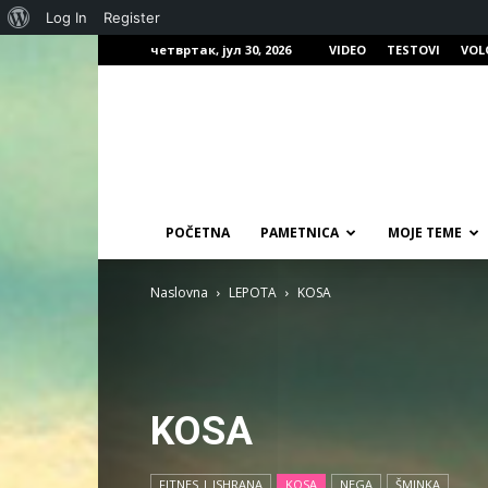
О
Log In
Register
четвртак, јул 30, 2026
VIDEO
TESTOVI
VOL
Вордпресу
POČETNA
PAMETNICA
MOJE TEME
Naslovna
LEPOTA
KOSA
KOSA
FITNES | ISHRANA
KOSA
NEGA
ŠMINKA