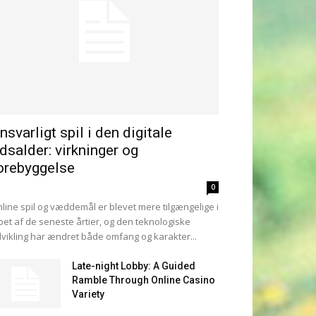
nsvarligt spil i den digitale
idsalder: virkninger og
orebyggelse
0
line spil og væddemål er blevet mere tilgængelige i
bet af de seneste årtier, og den teknologiske
vikling har ændret både omfang og karakter...
Late-night Lobby: A Guided
Ramble Through Online Casino
Variety