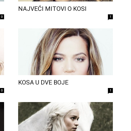
NAJVEĆI MITOVI O KOSI
0
1
KOSA U DVE BOJE
0
1