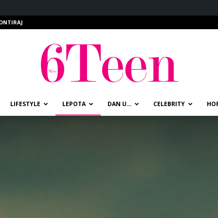
ONTIRAJ
LIFESTYLE
LEPOTA
DAN U…
CELEBRITY
HO
miss6teen