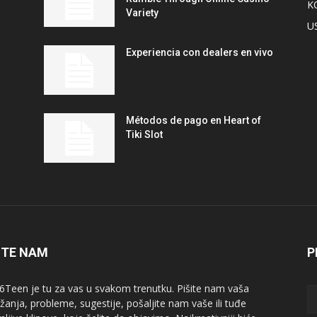
K
Variety
U
Experiencia con dealers en vivo
Métodos de pago en Heart of
Tiki Slot
ITE NAM
P
6Teen je tu za vas u svakom trenutku. Pišite nam vaša
žanja, probleme, sugestije, pošaljite nam vaše ili tuđe