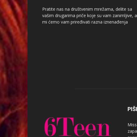
Pratite nas na društvenim mrežama, delite sa
vašim drugarima priče koje su vam zanimljive, a
mi ćemo vam priređivati razna iznenađenja
PIŠ
Miss
zapa