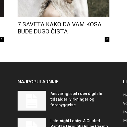
7 SAVETA KAKO DA VAM KOSA
BUDE DUGO ČISTA
1
0
NAJPOPULARNIJE
L
Ansvarligt spil i den digitale
N
tidsalder: virkninger og
V
forebyggelse
I
M
Late-night Lobby: A Guided
Ramble Through Online Casino