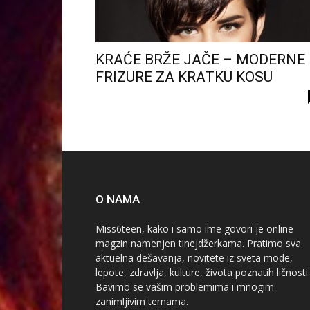
KRAĆE BRŽE JAČE – MODERNE
FRIZURE ZA KRATKU KOSU
O NAMA
Miss6teen, kako i samo ime govori je online
magzin namenjen tinejdžerkama. Pratimo sva
aktuelna dešavanja, novitete iz sveta mode,
lepote, zdravlja, kulture, života poznatih ličnosti.
Bavimo se vašim problemima i mnogim
zanimljivim temama.