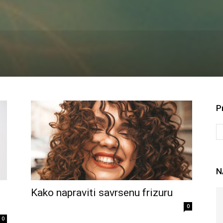
P
N
Kako napraviti savrsenu frizuru
0
0