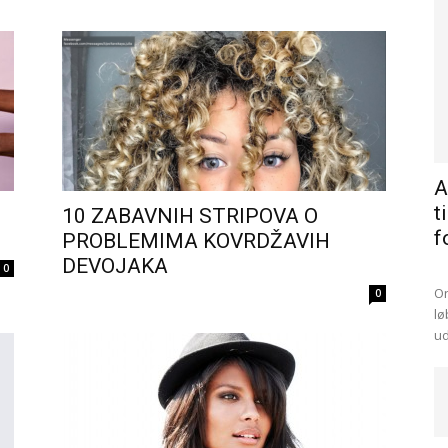
A
t
10 ZABAVNIH STRIPOVA O
f
PROBLEMIMA KOVRDŽAVIH
DEVOJAKA
0
On
0
lø
ud