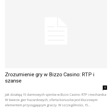
Zrozumienie gry w Bizzo Casino: RTP i
szanse
0
Jak działają 15 darmowych spinów w Bizzo Casino: RTP i mechanika
W świecie gier hazardowych, oferta bonusów jest kluczowym
elementem przyciągającym graczy. W szczególności, 15...