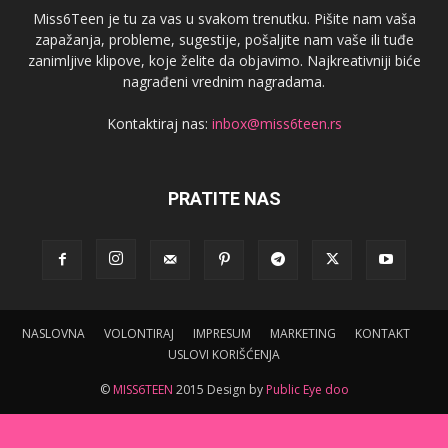
Miss6Teen je tu za vas u svakom trenutku. Pišite nam vaša
zapažanja, probleme, sugestije, pošaljite nam vaše ili tuđe
zanimljive klipove, koje želite da objavimo. Najkreativniji biće
nagrađeni vrednim nagradama.
Kontaktiraj nas:
inbox@miss6teen.rs
PRATITE NAS
NASLOVNA
VOLONTIRAJ
IMPRESUM
MARKETING
KONTAKT
USLOVI KORIŠĆENJA
©
MISS6TEEN
2015 Design by
Public Eye doo