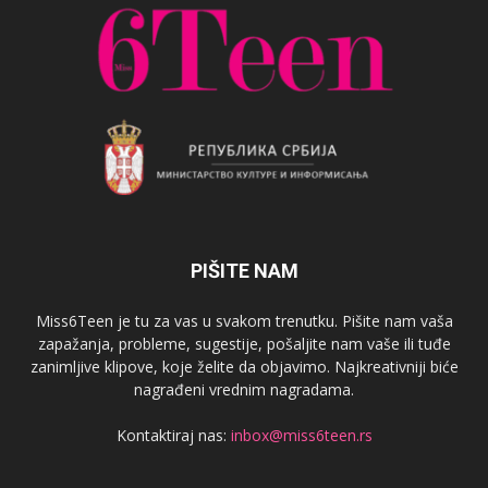
PIŠITE NAM
Miss6Teen je tu za vas u svakom trenutku. Pišite nam vaša
zapažanja, probleme, sugestije, pošaljite nam vaše ili tuđe
zanimljive klipove, koje želite da objavimo. Najkreativniji biće
nagrađeni vrednim nagradama.
Kontaktiraj nas:
inbox@miss6teen.rs