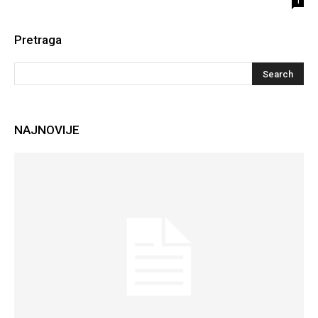
1
Pretraga
NAJNOVIJE