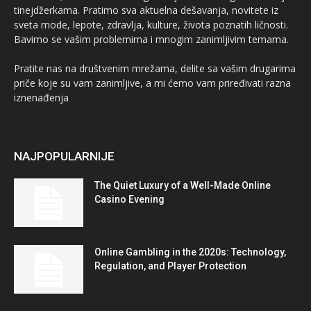
tinejdžerkama. Pratimo sva aktuelna dešavanja, novitete iz
sveta mode, lepote, zdravlja, kulture, života poznatih ličnosti.
Bavimo se vašim problemima i mnogim zanimljivim temama.
Pratite nas na društvenim mrežama, delite sa vašim drugarima
priče koje su vam zanimljive, a mi ćemo vam priređivati razna
iznenađenja
NAJPOPULARNIJE
The Quiet Luxury of a Well-Made Online
Casino Evening
Online Gambling in the 2020s: Technology,
Regulation, and Player Protection