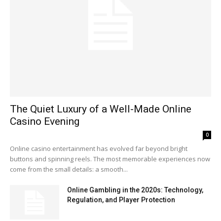
The Quiet Luxury of a Well-Made Online
Casino Evening
0
Online casino entertainment has evolved far beyond bright
buttons and spinning reels. The most memorable experiences now
come from the small details: a smooth...
Online Gambling in the 2020s: Technology,
Regulation, and Player Protection