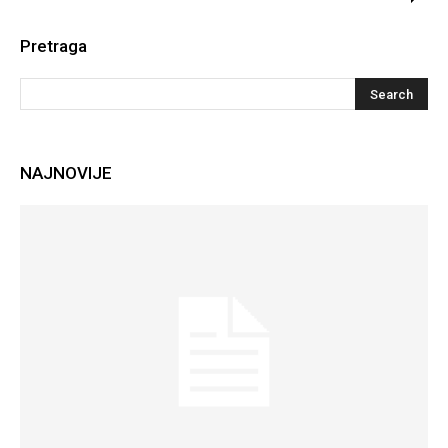
Pretraga
NAJNOVIJE