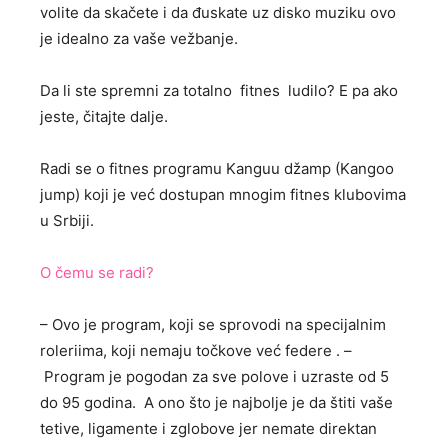
volite da skačete i da đuskate uz disko muziku ovo
je idealno za vaše vežbanje.
Da li ste spremni za totalno fitnes ludilo? E pa ako
jeste, čitajte dalje.
Radi se o fitnes programu Kanguu džamp (Kangoo
jump) koji je već dostupan mnogim fitnes klubovima
u Srbiji.
O čemu se radi?
– Ovo je program, koji se sprovodi na specijalnim
roleriima, koji nemaju točkove već federe . –
Program je pogodan za sve polove i uzraste od 5
do 95 godina. A ono što je najbolje je da štiti vaše
tetive, ligamente i zglobove jer nemate direktan