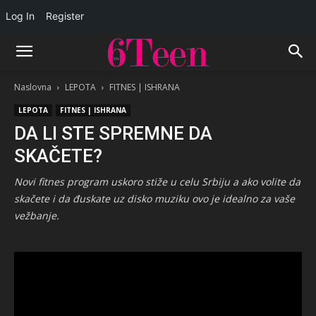
Log In
Register
Naslovna
LEPOTA
FITNES | ISHRANA
LEPOTA
FITNES | ISHRANA
DA LI STE SPREMNE DA
SKAČETE?
Novi fitnes program uskoro stiže u celu Srbiju a ako volite da
skačete i da đuskate uz disko muziku ovo je idealno za vaše
vežbanje.