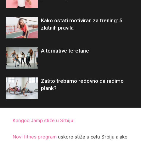
Kako ostati motiviran za trening: 5
zlatnih pravila
Alternative teretane
Zašto trebamo redovno da radimo
plank?
Kangoo Jamp stiže u Srbiju!
Novi fitnes program
uskoro stiže u celu Srbiju a ako