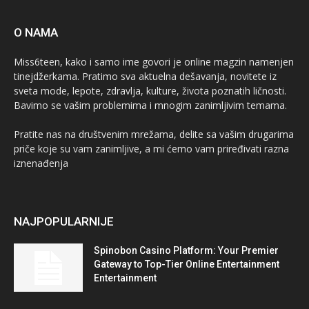
O NAMA
Miss6teen, kako i samo ime govori je online magzin namenjen
tinejdžerkama. Pratimo sva aktuelna dešavanja, novitete iz
sveta mode, lepote, zdravlja, kulture, života poznatih ličnosti.
Bavimo se vašim problemima i mnogim zanimljivim temama.
Pratite nas na društvenim mrežama, delite sa vašim drugarima
priče koje su vam zanimljive, a mi ćemo vam priređivati razna
iznenađenja
NAJPOPULARNIJE
Spinobon Casino Platform: Your Premier
Gateway to Top-Tier Online Entertainment
Entertainment