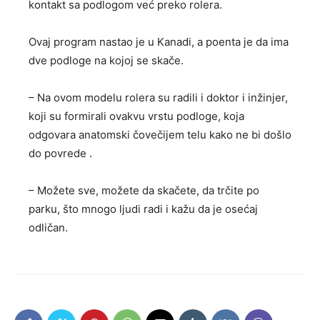
kontakt sa podlogom već preko rolera.
Ovaj program nastao je u Kanadi, a poenta je da ima
dve podloge na kojoj se skače.
– Na ovom modelu rolera su radili i doktor i inžinjer,
koji su formirali ovakvu vrstu podloge, koja
odgovara anatomski čovečijem telu kako ne bi došlo
do povrede .
– Možete sve, možete da skačete, da trčite po
parku, što mnogo ljudi radi i kažu da je osećaj
odličan.