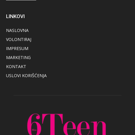
LINKOVI
NASLOVNA
VOLONTIRAJ
IMPRESUM
MARKETING
KONTAKT
USLOVI KORIŠĆENJA