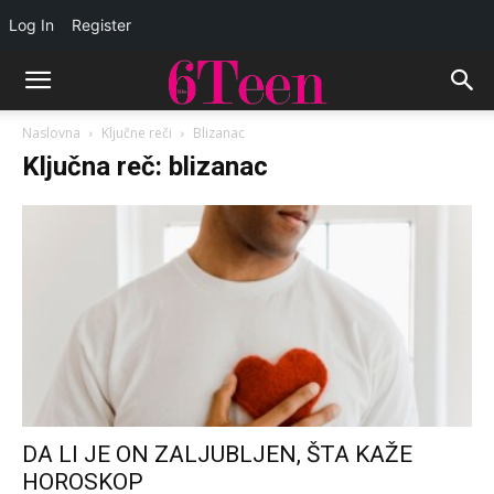
Log In
Register
Naslovna
Ključne reči
Blizanac
Ključna reč: blizanac
DA LI JE ON ZALJUBLJEN, ŠTA KAŽE
HOROSKOP