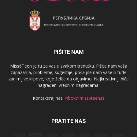
PIŠITE NAM
Miss6Teen je tu za vas u svakom trenutku. Pišite nam vaša
zapažanja, probleme, sugestije, pošaljite nam vaše ili tuđe
zanimljive klipove, koje želite da objavimo. Najkreativniji biće
nagrađeni vrednim nagradama.
Kontaktiraj nas:
inbox@miss6teen.rs
PRATITE NAS