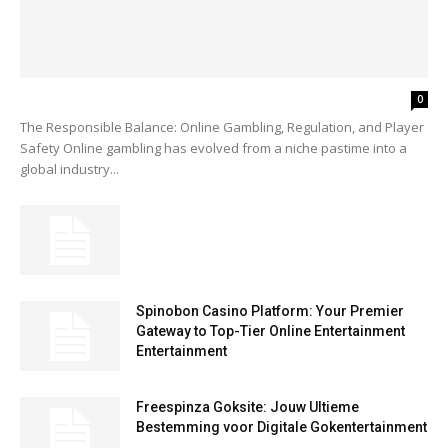
0
The Responsible Balance: Online Gambling, Regulation, and Player
Safety Online gambling has evolved from a niche pastime into a
global industry...
Spinobon Casino Platform: Your Premier
Gateway to Top-Tier Online Entertainment
Entertainment
Freespinza Goksite: Jouw Ultieme
Bestemming voor Digitale Gokentertainment