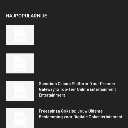
NAJPOPULARNIJE
Spinobon Casino Platform: Your Premier
Gateway to Top-Tier Online Entertainment
Entertainment
Freespinza Goksite: Jouw Ultieme
Bestemming voor Digitale Gokentertainment