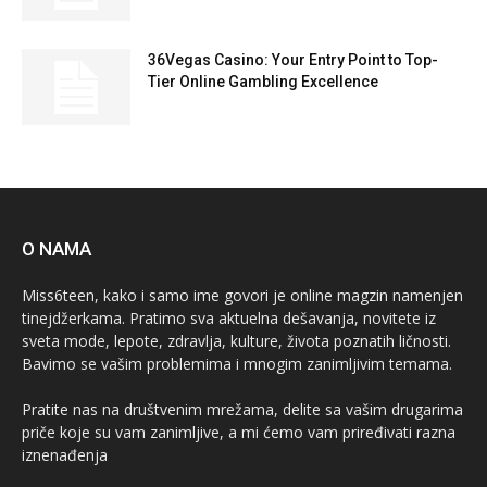
36Vegas Casino: Your Entry Point to Top-
Tier Online Gambling Excellence
O NAMA
Miss6teen, kako i samo ime govori je online magzin namenjen
tinejdžerkama. Pratimo sva aktuelna dešavanja, novitete iz
sveta mode, lepote, zdravlja, kulture, života poznatih ličnosti.
Bavimo se vašim problemima i mnogim zanimljivim temama.
Pratite nas na društvenim mrežama, delite sa vašim drugarima
priče koje su vam zanimljive, a mi ćemo vam priređivati razna
iznenađenja