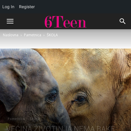
Log In
Register
Naslovna
Pametnica
ŠKOLA
Pametnica
ŠKOLA
VEĆINA ŽIVOTINJA NEMA BAKE,