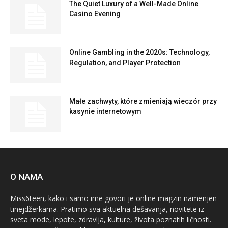
The Quiet Luxury of a Well-Made Online
Casino Evening
Online Gambling in the 2020s: Technology,
Regulation, and Player Protection
Małe zachwyty, które zmieniają wieczór przy
kasynie internetowym
O NAMA
Miss6teen, kako i samo ime govori je online magzin namenjen
tinejdžerkama. Pratimo sva aktuelna dešavanja, novitete iz
sveta mode, lepote, zdravlja, kulture, života poznatih ličnosti.