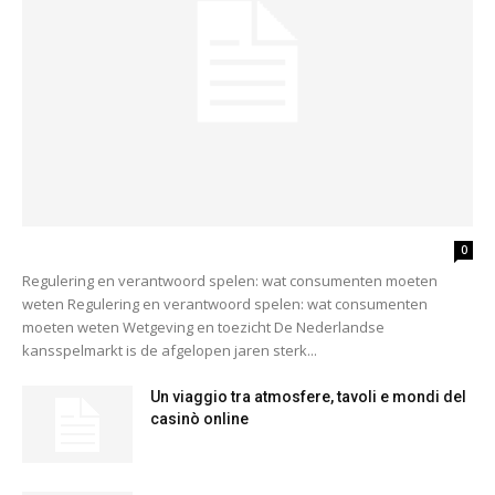
0
Regulering en verantwoord spelen: wat consumenten moeten
weten Regulering en verantwoord spelen: wat consumenten
moeten weten Wetgeving en toezicht De Nederlandse
kansspelmarkt is de afgelopen jaren sterk...
Un viaggio tra atmosfere, tavoli e mondi del
casinò online