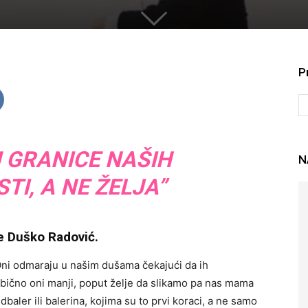
P
U GRANICE NAŠIH
N
I, A NE ŽELJA”
e Duško Radović.
ni odmaraju u našim dušama čekajući da ih
 obično oni manji, poput želje da slikamo pa nas mama
dbaler ili balerina, kojima su to prvi koraci, a ne samo