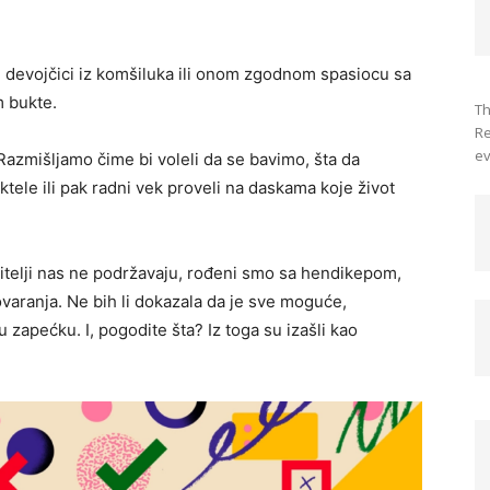
 devojčici iz komšiluka ili onom zgodnom spasiocu sa
m bukte.
Th
Re
ev
Razmišljamo čime bi voleli da se bavimo, šta da
ktele ili pak radni vek proveli na daskama koje život
telji nas ne podržavaju, rođeni smo sa hendikepom,
varanja. Ne bih li dokazala da je sve moguće,
 zapećku. I, pogodite šta? Iz toga su izašli kao