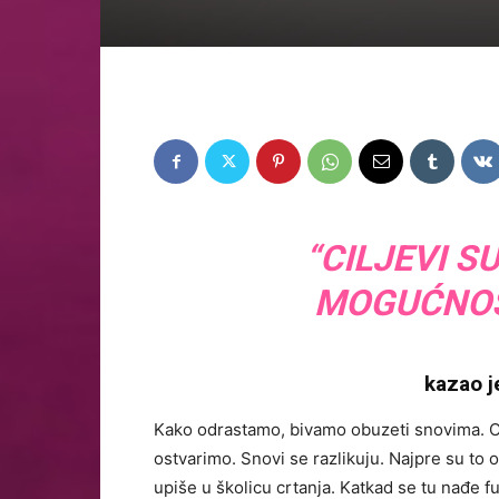
“CILJEVI S
MOGUĆNOST
kazao j
Kako odrastamo, bivamo obuzeti snovima. O
ostvarimo. Snovi se razlikuju. Najpre su to
upiše u školicu crtanja. Katkad se tu nađe fu