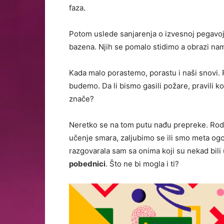
faza.
Potom uslede sanjarenja o izvesnoj pegavoj
bazena. Njih se pomalo stidimo a obrazi na
Kada malo porastemo, porastu i naši snovi. 
budemo. Da li bismo gasili požare, pravili ko
znače?
Neretko se na tom putu nađu prepreke. Rodi
učenje smara, zaljubimo se ili smo meta ogo
razgovarala sam sa onima koji su nekad bili u
pobednici
.
Što ne bi mogla i ti?