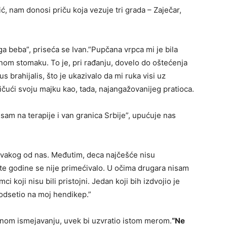
, nam donosi priču koja vezuje tri grada – Zaječar,
a beba”, priseća se Ivan.”Pupčana vrpca mi je bila
nom stomaku. To je, pri rađanju, dovelo do oštećenja
s brahijalis, što je ukazivalo da mi ruka visi uz
ičući svoju majku kao, tada, najangažovanijeg pratioca.
sam na terapije i van granica Srbije”, upućuje nas
 svakog od nas. Međutim, deca najčešće nisu
te godine se nije primećivalo. U očima drugara nisam
i koji nisu bili pristojni. Jedan koji bih izdvojio je
 podsetio na moj hendikep.”
atnom ismejavanju, uvek bi uzvratio istom merom.
“Ne