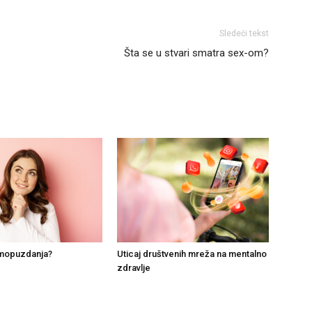
Sledeći tekst
Šta se u stvari smatra sex-om?
mopuzdanja?
Uticaj društvenih mreža na mentalno
zdravlje