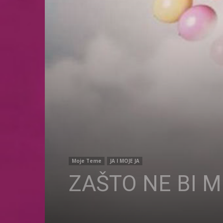
Moje Teme
JA I MOJE JA
ZAŠTO NE BI M