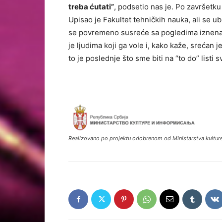
treba ćutati”
, podsetio nas je. Po završetk
Upisao je Fakultet tehničkih nauka, ali se u
se povremeno susreće sa pogledima iznenađe
je ljudima koji ga vole i, kako kaže, srećan j
to je poslednje što sme biti na “to do” listi 
Realizovano po projektu odobrenom od Ministarstva kulture