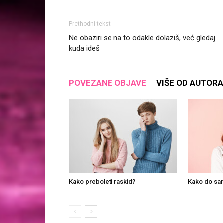
Prethodni tekst
Ne obaziri se na to odakle dolaziš, već gledaj
kuda ideš
POVEZANE OBJAVE
VIŠE OD AUTORA
Kako preboleti raskid?
Kako do sa