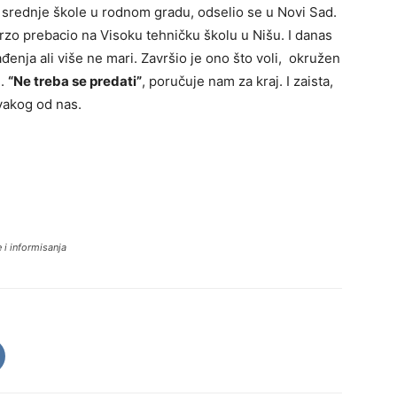
u srednje škole u rodnom gradu, odselio se u Novi Sad.
brzo prebacio na Visoku tehničku školu u Nišu. I danas
nja ali više ne mari. Završio je ono što voli, okružen
e.
“Ne treba se predati”
, poručuje nam za kraj. I zaista,
svakog od nas.
 i informisanja