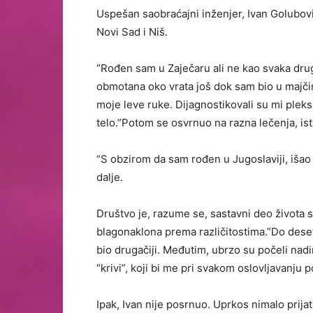
Uspešan saobraćajni inženjer, Ivan Golubović
Novi Sad i Niš.
“Rođen sam u Zaječaru ali ne kao svaka drug
obmotana oko vrata još dok sam bio u majči
moje leve ruke. Dijagnostikovali su mi pleksu
telo.”Potom se osvrnuo na razna lečenja, ist
“S obzirom da sam rođen u Jugoslaviji, išao 
dalje.
Društvo je, razume se, sastavni deo života
blagonaklona prema različitostima.”Do dese
bio drugačiji. Međutim, ubrzo su počeli nadimc
“krivi”, koji bi me pri svakom oslovljavanju
Ipak, Ivan nije posrnuo. Uprkos nimalo prij