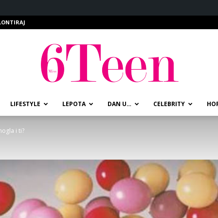
LONTIRAJ
LIFESTYLE
LEPOTA
DAN U…
CELEBRITY
HO
miss6teen
ogla i ti?