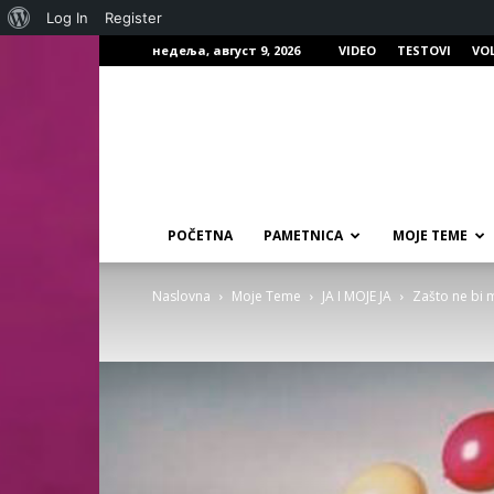
О
Log In
Register
недеља, август 9, 2026
VIDEO
TESTOVI
VO
Вордпресу
POČETNA
PAMETNICA
MOJE TEME
Naslovna
Moje Teme
JA I MOJE JA
Zašto ne bi m