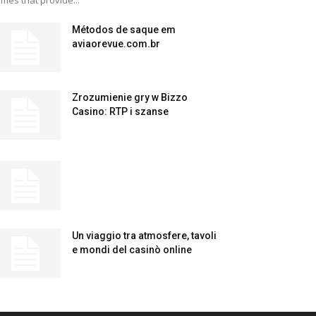
mes that provide...
Métodos de saque em
aviaorevue.com.br
Zrozumienie gry w Bizzo
Casino: RTP i szanse
Un viaggio tra atmosfere, tavoli
e mondi del casinò online