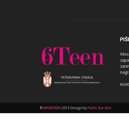
PIŠ
Miss
zapa
zanim
nagr
Kont
©
MISS6TEEN
2015 Design by
Public Eye doo