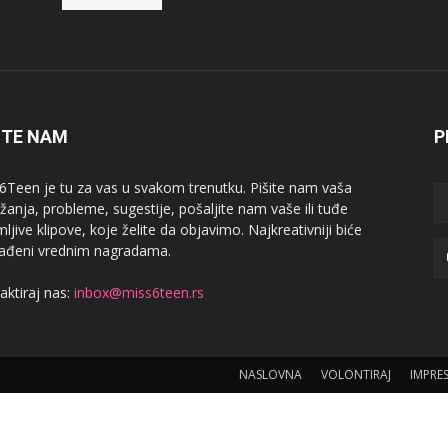
ITE NAM
P
6Teen je tu za vas u svakom trenutku. Pišite nam vaša
žanja, probleme, sugestije, pošaljite nam vaše ili tuđe
ljive klipove, koje želite da objavimo. Najkreativniji biće
ađeni vrednim nagradama.
aktiraj nas:
inbox@miss6teen.rs
NASLOVNA
VOLONTIRAJ
IMPRE