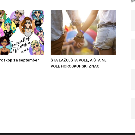
ga
roskop za september
ŠTA LAŽU, ŠTA VOLE, A ŠTA NE
VOLE HOROSKOPSKI ZNACI