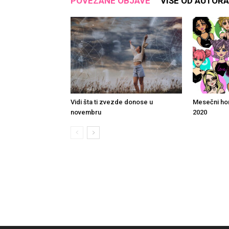
POVEZANE OBJAVE
VIŠE OD AUTORA
Vidi šta ti zvezde donose u
Mesečni ho
novembru
2020