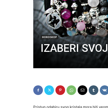
HOROSKOP
IZABERI SVOJ
Pristup odabiru svog kristala mora biti veom