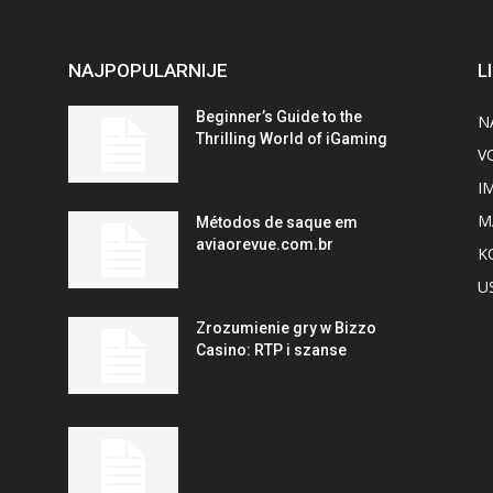
NAJPOPULARNIJE
L
Beginner’s Guide to the
N
Thrilling World of iGaming
V
I
M
Métodos de saque em
aviaorevue.com.br
K
U
Zrozumienie gry w Bizzo
Casino: RTP i szanse