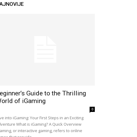
AJNOVIJE
eginner’s Guide to the Thrilling
orld of iGaming
0
ve into iGaming: Your First Steps in an Exciting
venture What is iGaming? A Quick Overview
aming, or interactive gaming, refers to online