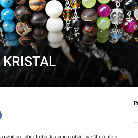
 KRISTAL
P
a ozbiljan. Izbor treba da uzme u obzir sve što znate o