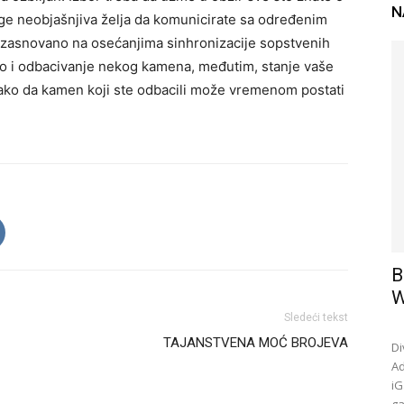
N
uge neobjašnjiva želja da komunicirate sa određenim
 zasnovano na osećanjima sinhronizacije sopstvenih
 kao i odbacivanje nekog kamena, međutim, stanje vaše
ako da kamen koji ste odbacili može vremenom postati
B
W
Sledeći tekst
TAJANSTVENA MOĆ BROJEVA
Di
Ad
iG