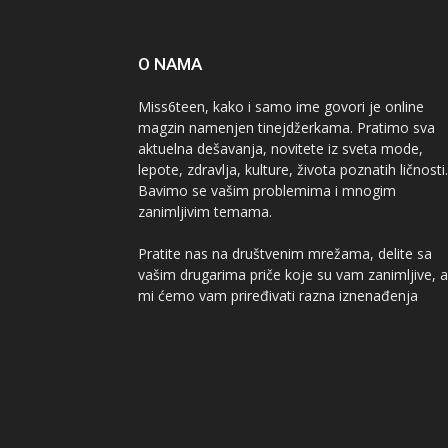
O NAMA
Miss6teen, kako i samo ime govori je online
magzin namenjen tinejdžerkama. Pratimo sva
aktuelna dešavanja, novitete iz sveta mode,
lepote, zdravlja, kulture, života poznatih ličnosti.
Bavimo se vašim problemima i mnogim
zanimljivim temama.
Pratite nas na društvenim mrežama, delite sa
vašim drugarima priče koje su vam zanimljive, a
mi ćemo vam priređivati razna iznenađenja