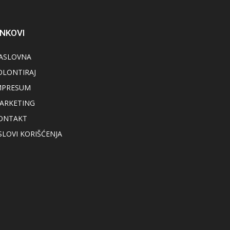
INKOVI
ASLOVNA
OLONTIRAJ
MPRESUM
ARKETING
ONTAKT
SLOVI KORIŠĆENJA