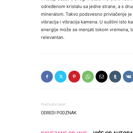
određenom kristalu sa jedne strane, a s dr
mineralom. Takvo podsvesno privlačenje je
vibracija i vibracija kamena. U suštini isto
energije može se menjati tokom vremena, t
relevantan.
Prethodni tekst
ODREDI PODZNAK