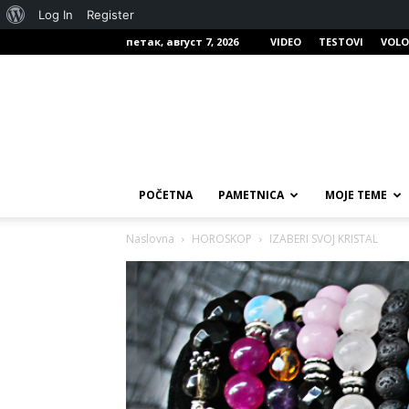
О
Log In
Register
петак, август 7, 2026
VIDEO
TESTOVI
VOLO
Вордпресу
POČETNA
PAMETNICA
MOJE TEME
Naslovna
HOROSKOP
IZABERI SVOJ KRISTAL