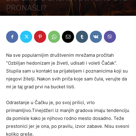
PRONAŠLI?
Na sve popularnijim društvenim mrežama pročitah
“Ozbiljan hedonizam je živeti, udisati i voleti Čačak”.
Stupila sam u kontakt sa prijateljem i poznanicima koji su
njegovi žitelji. Nakon svih priča koje sam čula, verujte da
mi je taj grad prvi na bucket listi.
Odrastanje u Čačku je, po svoj prilici, vrlo
primamljivo.Tinejdžeri iz manjih gradova imaju tendenciju
da pomisle kako je njihovo rodno mesto dosadno. Teže
prestonici jer je ona, po pravilu, izvor zabave. Nisu svesni
koliko greše.