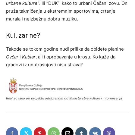
urbane kulture”
. Ili “DUK”, kako to urbani Čačani zovu. On
pruža takmičenja u ekstremnim sportovima, crtanje
murala i neizbežnu dobru muziku.
Kul, zar ne?
Takođe se tokom godine nudi prilika da obiđete planine
Ovčar
i
Kablar
, ali i oprobavanje u krosu. Ko kaže da
gradovi iz unutrašnjosti nisu strava?
Realizovano po projektu odobrenom od Ministarstva kulture i informisanja