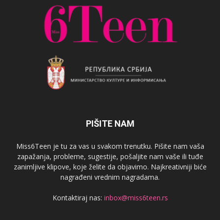
PIŠITE NAM
Miss6Teen je tu za vas u svakom trenutku. Pišite nam vaša
zapažanja, probleme, sugestije, pošaljite nam vaše ili tuđe
zanimljive klipove, koje želite da objavimo. Najkreativniji biće
nagrađeni vrednim nagradama.
Kontaktiraj nas:
inbox@miss6teen.rs