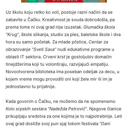
Uz školu koju retko ko voli, postoje razni načini da se
zabavite u Čačku. Kreativnost je svuda dobrodošla, pa
prema tome ni ovaj grad nije izuzetak.
Glumačka škola
“Krug”
, škole slikanja, studio za ples, baletske škole i dva
hora su samo početak. Za mlade pčelice,
Centar za
obrazovanje “Sveti Sava”
nudi edukativne programe u
oblasti IT sektora.
Crveni krst
je gostoljubiv domaćin
tinejdžerima koji tu volontiraju, razvijajući empatiju.
Novootvorena biblioteka ima poseban odeljak za decu, u
kojem vreme mogu provoditi oni koji žele mir ili im je
jednostavno tu prijatnije.
Kada govorim o Čačku, ne možemo da ne spomenemo
Kolo srpskih sestara “Nadežda Petrović”
. Njegove članice
prikupljaju sredstva za one kojima je to najpotrebnije. Leti
ovaj grad dostiže svoj pun sjaj tokom festivala
“Dani