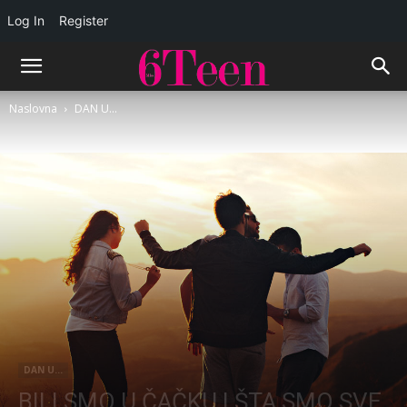
Log In
Register
Naslovna
DAN U...
DAN U...
BILI SMO U ČAČKU I ŠTA SMO SVE