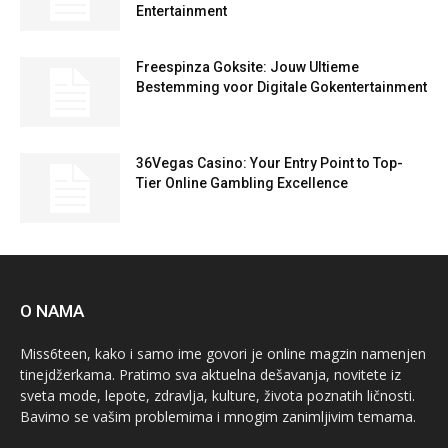
Entertainment
Freespinza Goksite: Jouw Ultieme
Bestemming voor Digitale Gokentertainment
36Vegas Casino: Your Entry Point to Top-
Tier Online Gambling Excellence
O NAMA
Miss6teen, kako i samo ime govori je online magzin namenjen
tinejdžerkama. Pratimo sva aktuelna dešavanja, novitete iz
sveta mode, lepote, zdravlja, kulture, života poznatih ličnosti.
Bavimo se vašim problemima i mnogim zanimljivim temama.