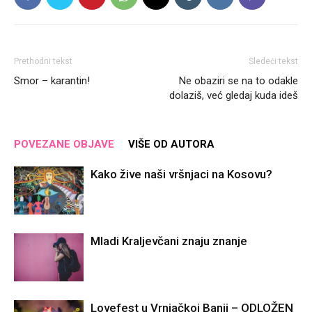
Prethodni tekst
Sledeći tekst
Smor – karantin!
Ne obaziri se na to odakle
dolaziš, već gledaj kuda ideš
POVEZANE OBJAVE
VIŠE OD AUTORA
Kako žive naši vršnjaci na Kosovu?
Mladi Kraljevčani znaju znanje
Lovefest u Vrnjačkoj Banji – ODLOŽEN