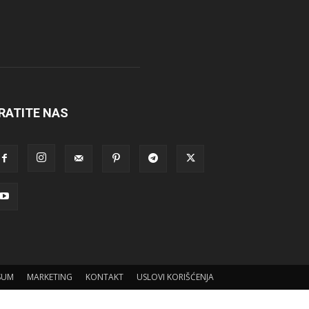
RATITE NAS
SUM
MARKETING
KONTAKT
USLOVI KORIŠĆENJA