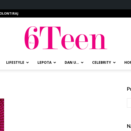
OLONTIRAJ
LIFESTYLE
LEPOTA
DAN U…
CELEBRITY
HO
miss6teen
P
N