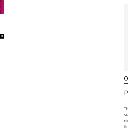
0
O
T
P
Th
su
ni
fi