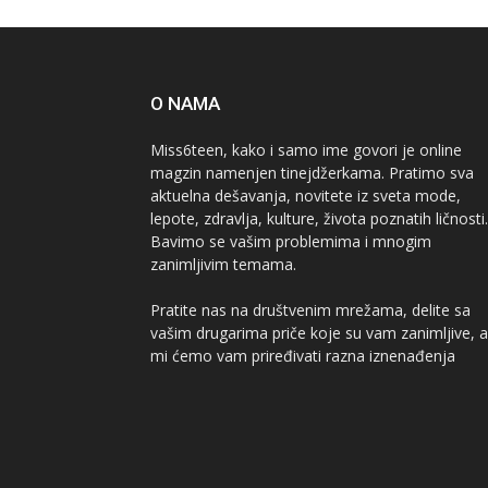
O NAMA
Miss6teen, kako i samo ime govori je online
magzin namenjen tinejdžerkama. Pratimo sva
aktuelna dešavanja, novitete iz sveta mode,
lepote, zdravlja, kulture, života poznatih ličnosti.
Bavimo se vašim problemima i mnogim
zanimljivim temama.
Pratite nas na društvenim mrežama, delite sa
vašim drugarima priče koje su vam zanimljive, a
mi ćemo vam priređivati razna iznenađenja