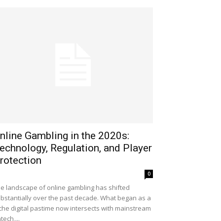
nline Gambling in the 2020s:
echnology, Regulation, and Player
rotection
0
e landscape of online gambling has shifted
bstantially over the past decade. What began as a
che digital pastime now intersects with mainstream
ntech,...