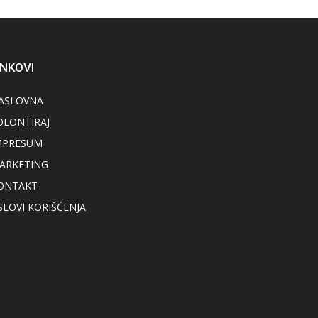
INKOVI
ASLOVNA
OLONTIRAJ
MPRESUM
ARKETING
ONTAKT
SLOVI KORIŠĆENJA