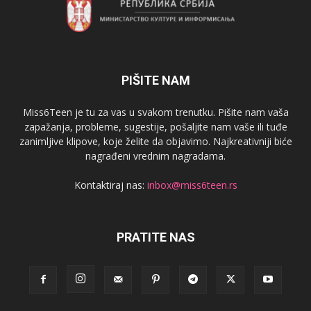
PIŠITE NAM
Miss6Teen je tu za vas u svakom trenutku. Pišite nam vaša
zapažanja, probleme, sugestije, pošaljite nam vaše ili tuđe
zanimljive klipove, koje želite da objavimo. Najkreativniji biće
nagrađeni vrednim nagradama.
Kontaktiraj nas:
inbox@miss6teen.rs
PRATITE NAS