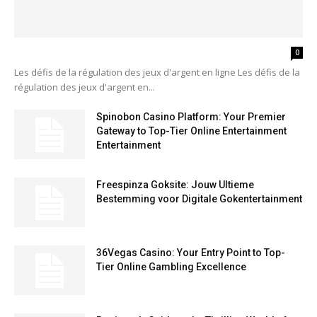
0
Les défis de la régulation des jeux d'argent en ligne Les défis de la
régulation des jeux d'argent en...
Spinobon Casino Platform: Your Premier
Gateway to Top-Tier Online Entertainment
Entertainment
Freespinza Goksite: Jouw Ultieme
Bestemming voor Digitale Gokentertainment
36Vegas Casino: Your Entry Point to Top-
Tier Online Gambling Excellence