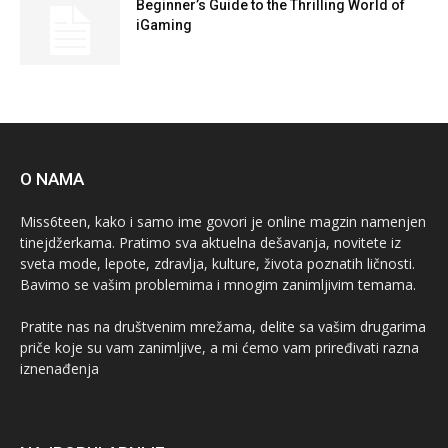
Beginner’s Guide to the Thrilling World of
iGaming
O NAMA
Miss6teen, kako i samo ime govori je online magzin namenjen
tinejdžerkama. Pratimo sva aktuelna dešavanja, novitete iz
sveta mode, lepote, zdravlja, kulture, života poznatih ličnosti.
Bavimo se vašim problemima i mnogim zanimljivim temama.
Pratite nas na društvenim mrežama, delite sa vašim drugarima
priče koje su vam zanimljive, a mi ćemo vam priređivati razna
iznenađenja