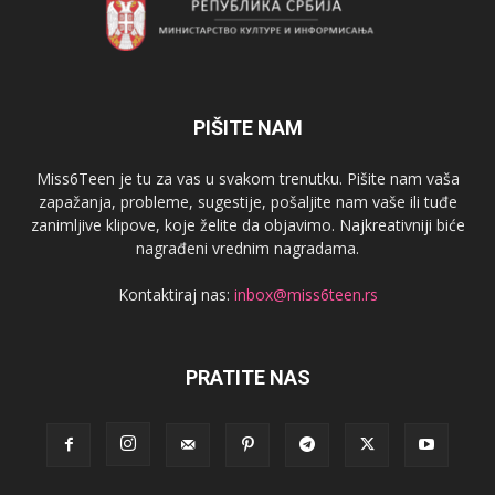
PIŠITE NAM
Miss6Teen je tu za vas u svakom trenutku. Pišite nam vaša
zapažanja, probleme, sugestije, pošaljite nam vaše ili tuđe
zanimljive klipove, koje želite da objavimo. Najkreativniji biće
nagrađeni vrednim nagradama.
Kontaktiraj nas:
inbox@miss6teen.rs
PRATITE NAS