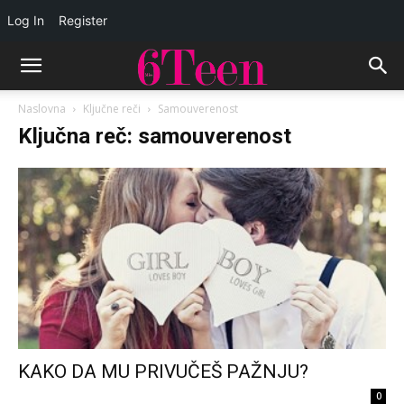
Log In
Register
Naslovna
Ključne reči
Samouverenost
Ključna reč: samouverenost
KAKO DA MU PRIVUČEŠ PAŽNJU?
0