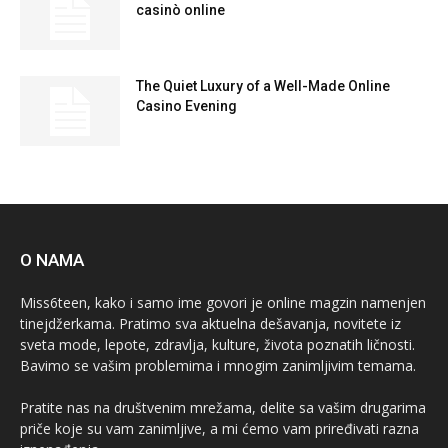
casinò online
The Quiet Luxury of a Well-Made Online
Casino Evening
O NAMA
Miss6teen, kako i samo ime govori je online magzin namenjen
tinejdžerkama. Pratimo sva aktuelna dešavanja, novitete iz
sveta mode, lepote, zdravlja, kulture, života poznatih ličnosti.
Bavimo se vašim problemima i mnogim zanimljivim temama.
Pratite nas na društvenim mrežama, delite sa vašim drugarima
priče koje su vam zanimljive, a mi ćemo vam priređivati razna