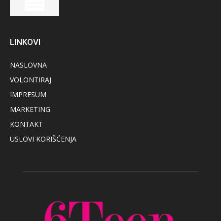
LINKOVI
NASLOVNA
VOLONTIRAJ
IMPRESUM
MARKETING
KONTAKT
USLOVI KORIŠĆENJA