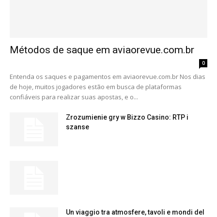
Métodos de saque em aviaorevue.com.br
0
Entenda os saques e pagamentos em aviaorevue.com.br Nos dias
de hoje, muitos jogadores estão em busca de plataformas
confiáveis para realizar suas apostas, e o...
Zrozumienie gry w Bizzo Casino: RTP i
szanse
Un viaggio tra atmosfere, tavoli e mondi del