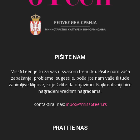
PIŠITE NAM
Miss6Teen je tu za vas u svakom trenutku. Pišite nam vaša
zapažanja, probleme, sugestije, pošaljite nam vaše ili tuđe
zanimljive klipove, koje želite da objavimo. Najkreativniji biće
nagrađeni vrednim nagradama.
Kontaktiraj nas:
inbox@miss6teen.rs
PRATITE NAS