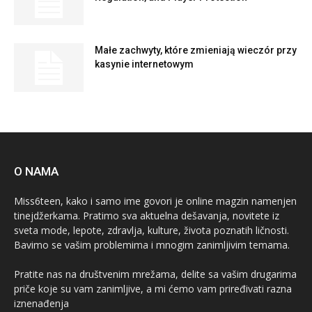
Małe zachwyty, które zmieniają wieczór przy
kasynie internetowym
O NAMA
Miss6teen, kako i samo ime govori je online magzin namenjen
tinejdžerkama. Pratimo sva aktuelna dešavanja, novitete iz
sveta mode, lepote, zdravlja, kulture, života poznatih ličnosti.
Bavimo se vašim problemima i mnogim zanimljivim temama.
Pratite nas na društvenim mrežama, delite sa vašim drugarima
priče koje su vam zanimljive, a mi ćemo vam priređivati razna
iznenađenja