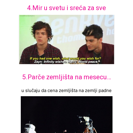
4.Mir u svetu i sreća za sve
5.Parče zemljišta na mesecu…
u slučaju da cena zemljišta na zemlji padne