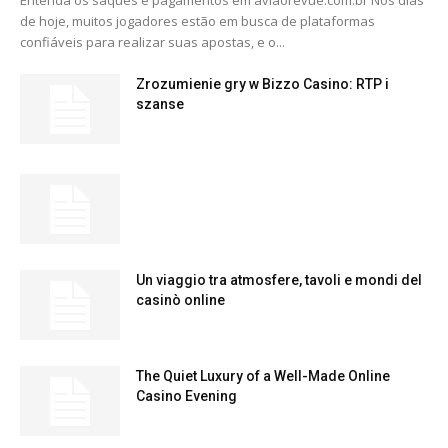
Entenda os saques e pagamentos em aviaorevue.com.br Nos dias
de hoje, muitos jogadores estão em busca de plataformas
confiáveis para realizar suas apostas, e o...
Zrozumienie gry w Bizzo Casino: RTP i
szanse
Un viaggio tra atmosfere, tavoli e mondi del
casinò online
The Quiet Luxury of a Well-Made Online
Casino Evening