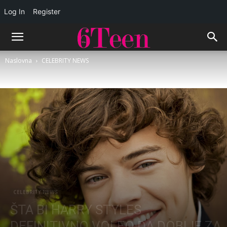
Log In
Register
Naslovna
CELEBRITY NEWS
CELEBRITY NEWS
ŠTA BI HARRY STYLES
DEFINITIVNO VOLEO DA DOBIJE ZA