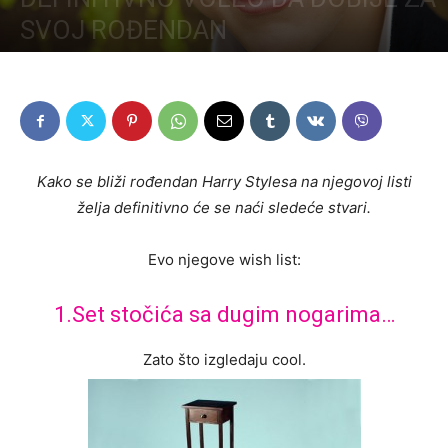
SVOJ ROĐENDAN
Kako se bliži rođendan Harry Stylesa na njegovoj listi
želja definitivno će se naći sledeće stvari.
Evo njegove wish list:
1.Set stočića sa dugim nogarima…
Zato što izgledaju cool.