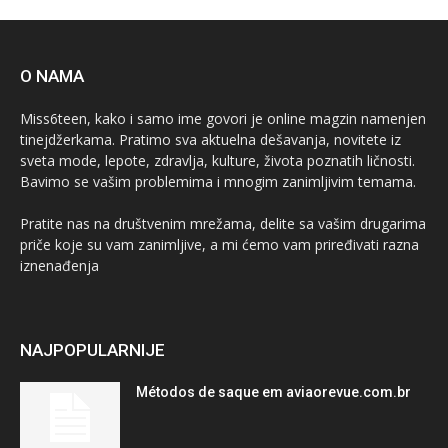
O NAMA
Miss6teen, kako i samo ime govori je online magzin namenjen
tinejdžerkama. Pratimo sva aktuelna dešavanja, novitete iz
sveta mode, lepote, zdravlja, kulture, života poznatih ličnosti.
Bavimo se vašim problemima i mnogim zanimljivim temama.
Pratite nas na društvenim mrežama, delite sa vašim drugarima
priče koje su vam zanimljive, a mi ćemo vam priređivati razna
iznenađenja
NAJPOPULARNIJE
Métodos de saque em aviaorevue.com.br