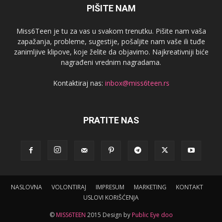
PIŠITE NAM
Miss6Teen je tu za vas u svakom trenutku. Pišite nam vaša
zapažanja, probleme, sugestije, pošaljite nam vaše ili tuđe
zanimljive klipove, koje želite da objavimo. Najkreativniji biće
nagrađeni vrednim nagradama.
Kontaktiraj nas:
inbox@miss6teen.rs
PRATITE NAS
NASLOVNA
VOLONTIRAJ
IMPRESUM
MARKETING
KONTAKT
USLOVI KORIŠĆENJA
©
MISS6TEEN
2015 Design by
Public Eye doo