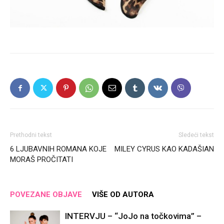
Prethodni tekst
Sledeći tekst
6 LJUBAVNIH ROMANA KOJE
MILEY CYRUS KAO KADAŠIAN
MORAŠ PROČITATI
POVEZANE OBJAVE
VIŠE OD AUTORA
INTERVJU – “JoJo na točkovima” –