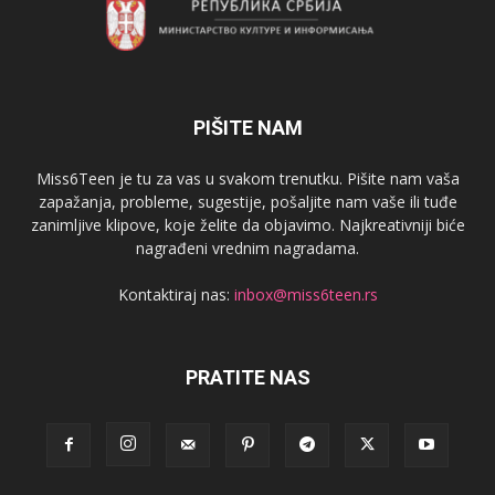
PIŠITE NAM
Miss6Teen je tu za vas u svakom trenutku. Pišite nam vaša
zapažanja, probleme, sugestije, pošaljite nam vaše ili tuđe
zanimljive klipove, koje želite da objavimo. Najkreativniji biće
nagrađeni vrednim nagradama.
Kontaktiraj nas:
inbox@miss6teen.rs
PRATITE NAS