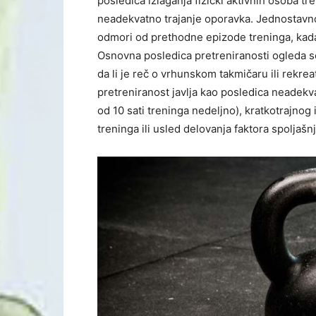
posledica izlaganja fizički aktivnih osoba 
neadekvatno trajanje oporavka. Jednostavno
odmori od prethodne epizode treninga, kad
Osnovna posledica pretreniranosti ogleda se
da li je reč o vrhunskom takmičaru ili rekrea
pretreniranost javlja kao posledica neadekv
od 10 sati treninga nedeljno), kratkotrajno
treninga ili usled delovanja faktora spoljaš