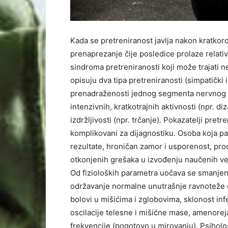
Kada se pretreniranost javlja nakon kratkoro
prenaprezanje čije posledice prolaze relati
sindroma pretreniranosti koji može trajati 
opisuju dva tipa pretreniranosti (simpatički 
prenadraženosti jednog segmenta nervnog si
intenzivnih, kratkotrajnih aktivnosti (npr. d
izdržljivosti (npr. trčanje). Pokazatelji pret
komplikovani za dijagnostiku. Osoba koja pat
rezultate, hroničan zamor i usporenost, prod
otkonjenih grešaka u izvođenju naučenih ve
Od fizioloških parametra uočava se smanjen
održavanje normalne unutrašnje ravnoteže or
bolovi u mišićima i zglobovima, sklonost infek
oscilacije telesne i mišićne mase, amenoreja
frekvencije (pogotovo u mirovanju). Psiholo