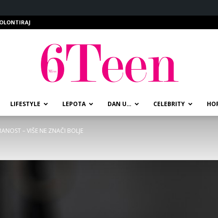
OLONTIRAJ
LIFESTYLE
LEPOTA
DAN U…
CELEBRITY
HO
miss6teen
RANOST – VIŠE NE ZNAČI BOLJE