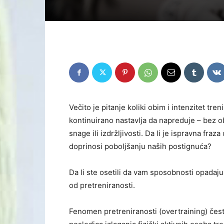
Večito je pitanje koliki obim i intenzitet t
kontinuirano nastavlja da napreduje – bez ob
snage ili izdržljivosti. Da li je ispravna fr
doprinosi poboljšanju naših postignuća?
Da li ste osetili da vam sposobnosti opadaj
od pretreniranosti.
Fenomen pretreniranosti (overtraining) čes