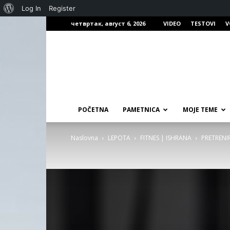
О
Log In
Register
четвртак, август 6, 2026
VIDEO
TESTOVI
V
Вордпресу
POČETNA
PAMETNICA
MOJE TEME
Naslovna
LEPOTA
FITNES | ISHRANA
PRETRENI