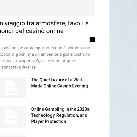
n viaggio tra atmosfere, tavoli e
ondi del casinò online
0
 casinò online contemporaneo non è soltanto una
ccolta di giochi, ma un ambiente digitale costruito
torno alla scoperta. Ogni sezione propone
’atmosfera diversa:...
The Quiet Luxury of a Well-
Made Online Casino Evening
Online Gambling in the 2020s:
Technology, Regulation, and
Player Protection