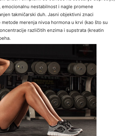
, emocionalnu nestabilnost i nagle promene
njen takmičarski duh. Jasni objektivni znaci
te metode merenja nivoa hormona u krvi (kao što su
oncentracije različitih enzima i supstrata (kreatin
speha.