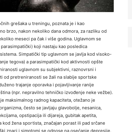
čnih grešaka u treningu, poznata je i kao
vno brzo, nakon nekoliko dana odmora, za razliku od
nekoliko meseci pa čak i više godina. Uglavnom se
i parasimpatički) koji nastaju kao posledica
stema. Simpatički tip uglavnom se javlja kod visoko-
izanje tegova) a parasimpatički kod aktivnosti opšte
reniranosti uglavnom su subjektivni, raznovrsni i
i od pretreniranosti se žali na slabije sportske
uženo trajanje oporavka i pojavljivanje ranije
ština (npr. nepravilno tehničko izvođenje neke vežbe).
je maksimalnog radnog kapaciteta, otežano je
ganizma, često se javljaju glavobolje, nesanica,
cijama, opstipacija ili dijareja, gubitak apetita,
 kod žena sportista, značajan porast ili pad srčane
ški znaci i simptomi se odnose na osećanje depresije,