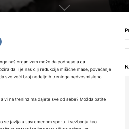
P
reninga naš organizam može da podnese a da
N
zira da li je nas cilj redukcija mišićne mase, povećanje
aza da sve veći broj nedeljnih treninga nedvosmisleno
u a vi na treninzima dajete sve od sebe? Možda patite
to se javlja u savremenom sportu i vežbanju kao