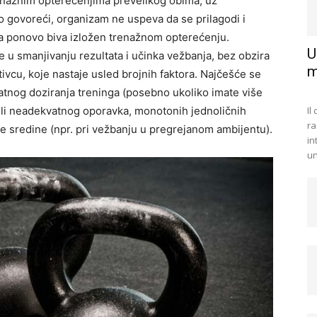
trenažnim opterećenjima prevelikog obima, uz
 govoreći, organizam ne uspeva da se prilagodi i
a ponovo biva izložen trenažnom opterećenju.
U
 u smanjivanju rezultata i učinka vežbanja, bez obzira
m
tivcu, koje nastaje usled brojnih faktora. Najčešće se
atnog doziranja treninga (posebno ukoliko imate više
g ili neadekvatnog oporavka, monotonih jednoličnih
Il
ra
nje sredine (npr. pri vežbanju u pregrejanom ambijentu).
in
un