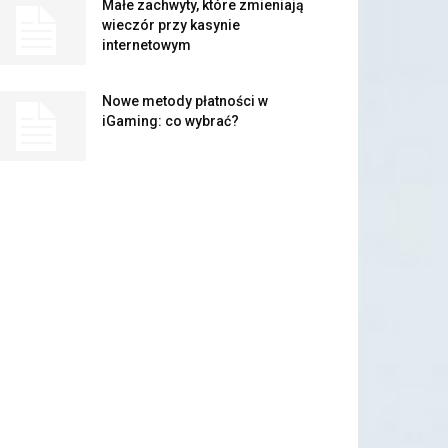
Małe zachwyty, które zmieniają
wieczór przy kasynie
internetowym
Nowe metody płatności w
iGaming: co wybrać?