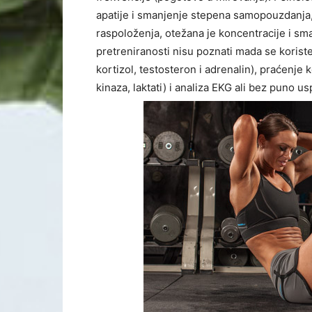
apatije i smanjenje stepena samopouzdanja
raspoloženja, otežana je koncentracije i sma
pretreniranosti nisu poznati mada se koris
kortizol, testosteron i adrenalin), praćenje k
kinaza, laktati) i analiza EKG ali bez puno u