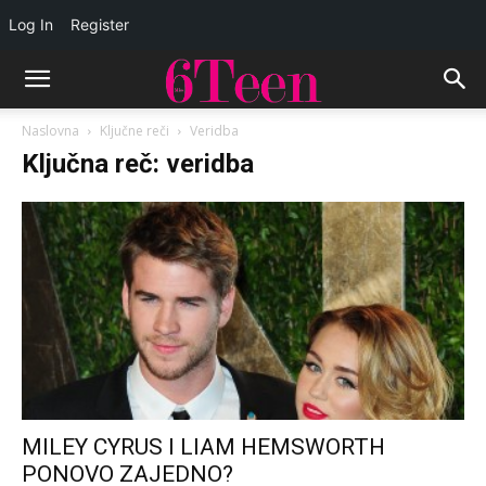
Log In
Register
Naslovna
Ključne reči
Veridba
Ključna reč: veridba
MILEY CYRUS I LIAM HEMSWORTH
PONOVO ZAJEDNO?