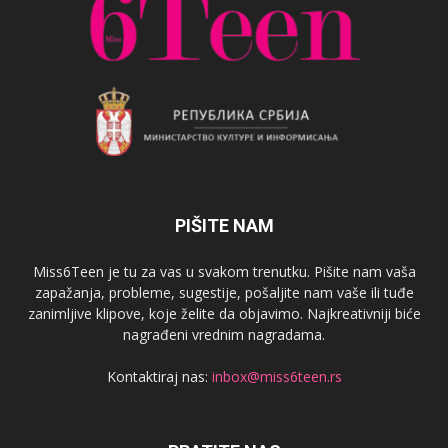
PIŠITE NAM
Miss6Teen je tu za vas u svakom trenutku. Pišite nam vaša
zapažanja, probleme, sugestije, pošaljite nam vaše ili tuđe
zanimljive klipove, koje želite da objavimo. Najkreativniji biće
nagrađeni vrednim nagradama.
Kontaktiraj nas:
inbox@miss6teen.rs