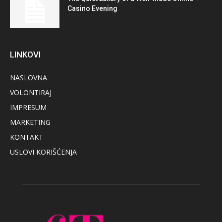
Casino Evening
LINKOVI
NASLOVNA
VOLONTIRAJ
IMPRESUM
MARKETING
KONTAKT
USLOVI KORIŠĆENJA