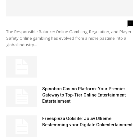
0
The Responsible Balance: Online Gambling, Regulation, and Player
Safety Online gambling has evolved from a niche pastime into a
global industry...
Spinobon Casino Platform: Your Premier
Gateway to Top-Tier Online Entertainment
Entertainment
Freespinza Goksite: Jouw Ultieme
Bestemming voor Digitale Gokentertainment