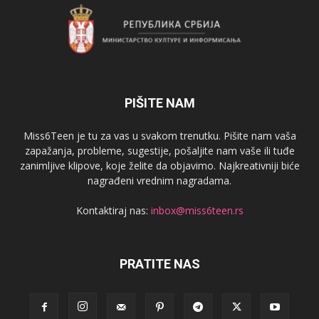
PIŠITE NAM
Miss6Teen je tu za vas u svakom trenutku. Pišite nam vaša
zapažanja, probleme, sugestije, pošaljite nam vaše ili tuđe
zanimljive klipove, koje želite da objavimo. Najkreativniji biće
nagrađeni vrednim nagradama.
Kontaktiraj nas:
inbox@miss6teen.rs
PRATITE NAS