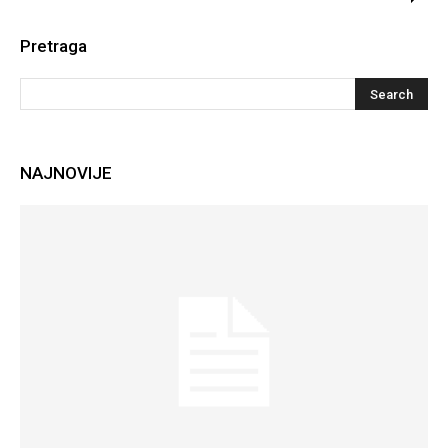
Pretraga
NAJNOVIJE