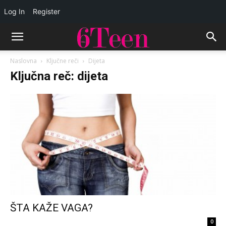
Log In
Register
Naslovna
Ključne reči
Dijeta
Ključna reč: dijeta
ŠTA KAŽE VAGA?
0