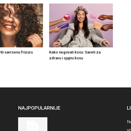
ti savrsenu frizuru
Kako negovati kosu: Saveti za
zdravu i sjajnu kosu
NAJPOPULARNIJE
L
N
V