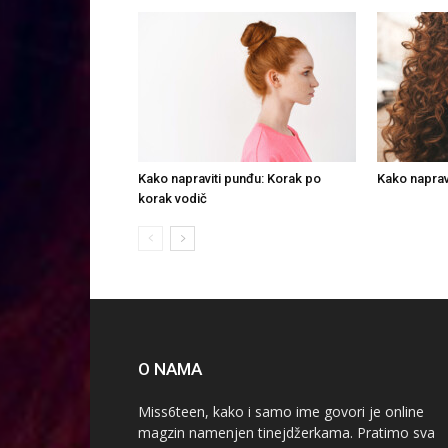
Kako napraviti punđu: Korak po
Kako napravi
korak vodič
O NAMA
Miss6teen, kako i samo ime govori je online
magzin namenjen tinejdžerkama. Pratimo sva