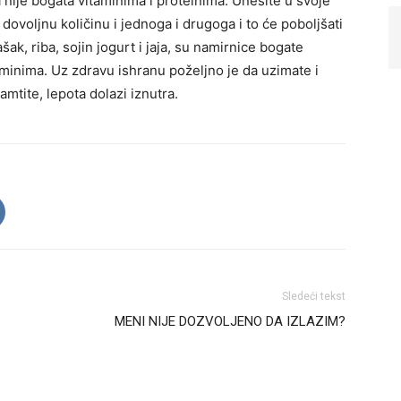
 nije bogata vitaminima i proteinima. Unesite u svoje
dovoljnu količinu i jednoga i drugoga i to će poboljšati
šak, riba, sojin jogurt i jaja, su namirnice bogate
aminima. Uz zdravu ishranu poželjno je da uzimate i
amtite, lepota dolazi iznutra.
Sledeći tekst
MENI NIJE DOZVOLJENO DA IZLAZIM?