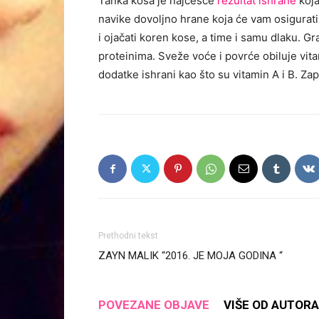
Tanka kosa je najčešće
rezultat ishrane
koja
navike dovoljno hrane koja će vam osigurati 
i ojačati koren kose, a time i samu dlaku. Gra
proteinima. Sveže voće i povrće obiluje vit
dodatke ishrani kao što su vitamin A i B. Zap
Prethodni tekst
ZAYN MALIK “2016. JE MOJA GODINA “
POVEZANE OBJAVE
VIŠE OD AUTORA