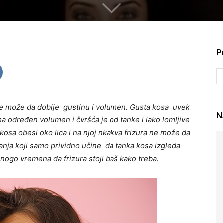
P
ne može da dobije gustinu i volumen. Gusta kosa uvek
N
ma određen volumen i čvršća je od tanke i lako lomljive
 kosa obesi oko lica i na njoj nkakva frizura ne može da
išanja koji samo prividno učine da tanka kosa izgleda
 mnogo vremena da frizura stoji baš kako treba.