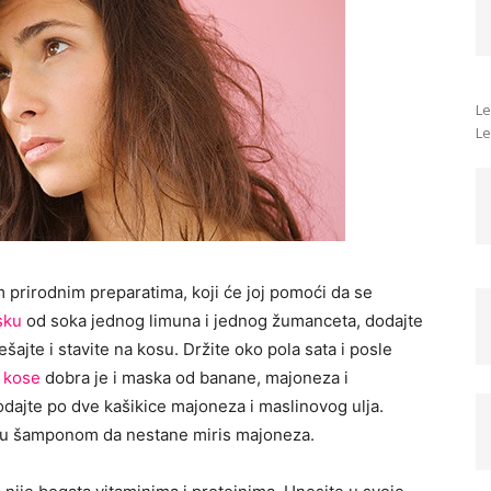
Le
Le
prirodnim preparatima, koji će joj pomoći da se
sku
od soka jednog limuna i jednog žumanceta, dodajte
ajte i stavite na kosu. Držite oko pola sata i posle
 kose
dobra je i maska od banane, majoneza i
odajte po dve kašikice majoneza i maslinovog ulja.
kosu šamponom da nestane miris majoneza.