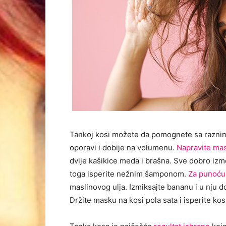
Tankoj kosi možete da pomognete sa raznim 
oporavi i dobije na volumenu.
Napravite ma
dvije kašikice meda i brašna. Sve dobro izmeš
toga isperite nežnim šamponom.
Za punoću
maslinovog ulja. Izmiksajte bananu i u nju d
Držite masku na kosi pola sata i isperite 