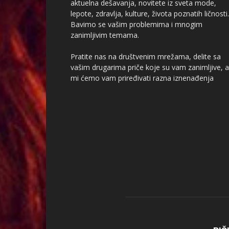
aktuelna dešavanja, novitete iz sveta mode,
lepote, zdravlja, kulture, života poznatih ličnosti.
Bavimo se vašim problemima i mnogim
zanimljivim temama.
Pratite nas na društvenim mrežama, delite sa
vašim drugarima priče koje su vam zanimljive, a
mi ćemo vam priređivati razna iznenađenja