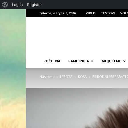
О
Log In
Register
субота, август 8, 2026
VIDEO
TESTOVI
VOL
Вордпресу
POČETNA
PAMETNICA
MOJE TEME
Naslovna
LEPOTA
KOSA
PRIRODNI PREPARATI