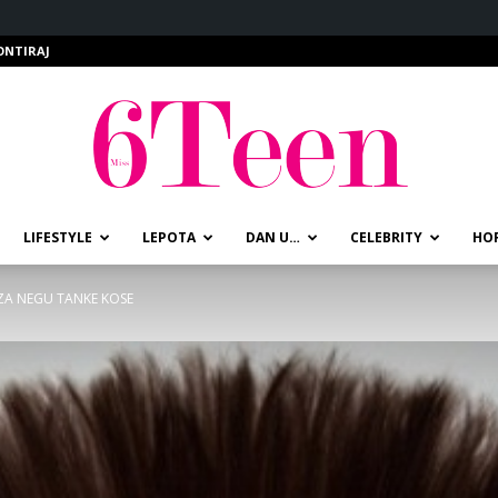
ONTIRAJ
LIFESTYLE
LEPOTA
DAN U…
CELEBRITY
HO
miss6teen
 ZA NEGU TANKE KOSE