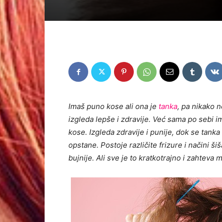
Imaš puno kose ali ona je
tanka
, pa nikako 
izgleda lepše i zdravije. Već sama po sebi i
kose. Izgleda zdravije i punije, dok se tanka
opstane. Postoje različite frizure i načini š
bujnije. Ali sve je to kratkotrajno i zahteva