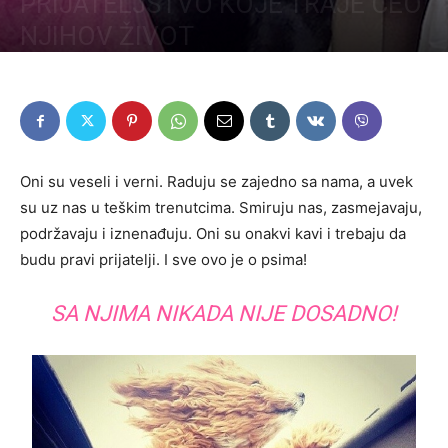
PRIJATELJSTVO KOJE TRAJE CEO
NJIHOV ŽIVOT
Oni su veseli i verni. Raduju se zajedno sa nama, a uvek
su uz nas u teškim trenutcima. Smiruju nas, zasmejavaju,
podržavaju i iznenađuju. Oni su onakvi kavi i trebaju da
budu pravi prijatelji. I sve ovo je o psima!
SA NJIMA NIKADA NIJE DOSADNO!