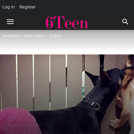
Log In
Register
Naslovna
Moje Teme
LJUBAV
Moje Teme
LJUBAV