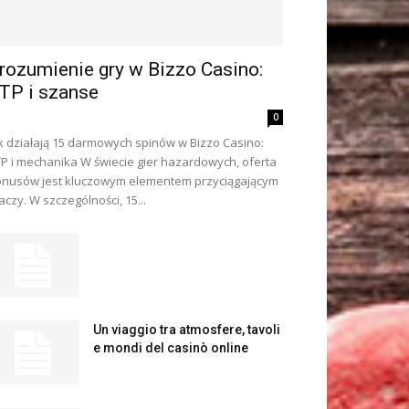
rozumienie gry w Bizzo Casino:
TP i szanse
0
k działają 15 darmowych spinów w Bizzo Casino:
P i mechanika W świecie gier hazardowych, oferta
nusów jest kluczowym elementem przyciągającym
aczy. W szczególności, 15...
Un viaggio tra atmosfere, tavoli
e mondi del casinò online