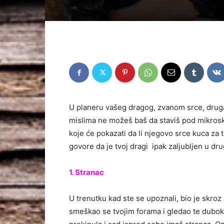
U planeru vašeg dragog, zvanom srce, druga 
mislima ne možeš baš da staviš pod mikros
koje će pokazati da li njegovo srce kuca za 
govore da je tvoj dragi ipak zaljubljen u dru
1. Stranac
U trenutku kad ste se upoznali, bio je skroz
smeškao se tvojim forama i gledao te duboko