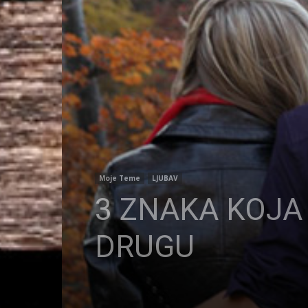
Moje Teme
LJUBAV
3 ZNAKA KOJA
DRUGU