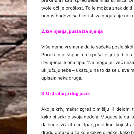
prekinula i sad ispred sebe imaš stranca. On
tvoje oči je prošlost. To je možda znak da ti 
bonus bodove sad koristi za gugutanje neko
2. Izvinjenja, pusta izvinjenja
Više nema vremena da te sačeka posle škole
Poruku nije stigao da ti pošalje jer je bio u
izvinjenja ili ona tipa: “Ne mogu jer već ima
uključuju tebe – ukazuju na to da se u sve 
upisala neka druga.
3. U strahu je dug jezik
Ako je kriv, makar zgrešio mišlju ili delom, tv
kako bi sakrio svoja nedela. Moguće je da po
da bude izrazito fin. Ipak, pojedinci koji str
dragu optužuju za kojekakve greške, kako bi