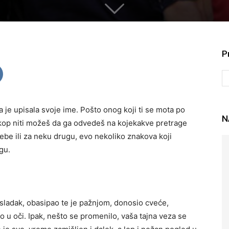
P
je upisala svoje ime. Pošto onog koji ti se mota po
N
kop niti možeš da ga odvedeš na kojekakve pretrage
tebe ili za neku drugu, evo nekoliko znakova koji
gu.
 sladak, obasipao te je pažnjom, donosio cveće,
 u oči. Ipak, nešto se promenilo, vaša tajna veza se