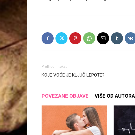
Prethodni tekst
KOJE VOĆE JE KLJUČ LEPOTE?
POVEZANE OBJAVE
VIŠE OD AUTORA