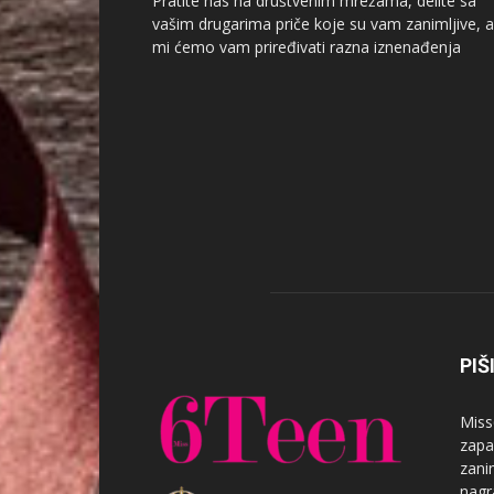
Pratite nas na društvenim mrežama, delite sa
vašim drugarima priče koje su vam zanimljive, a
mi ćemo vam priređivati razna iznenađenja
PIŠ
Miss
zapa
zanim
nagr