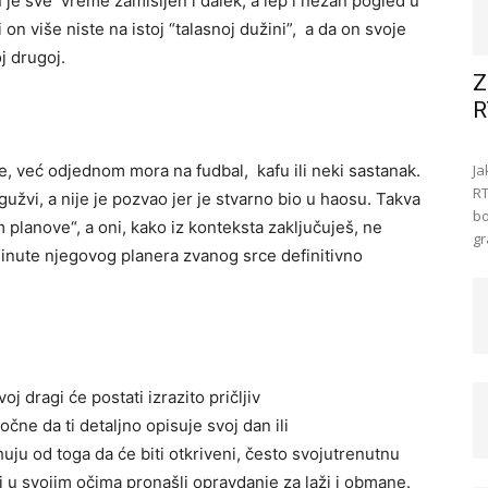
 je sve vreme zamišljen i dalek, a lep i nežan pogled u
i on više niste na istoj “talasnoj dužini”, a da on svoje
j drugoj.
Z
R
, već odjednom mora na fudbal, kafu ili neki sastanak.
Ja
RT
 gužvi, a nije je pozvao jer je stvarno bio u haosu. Takva
bo
m planove“, a oni, kako iz konteksta zaključuješ, ne
gr
minute njegovog planera zvanog srce definitivno
oj dragi će postati izrazito pričljiv
čne da ti detaljno opisuje svoj dan ili
ahuju od toga da će biti otkriveni, često svojutrenutnu
 u svojim očima pronašli opravdanje za laži i obmane.