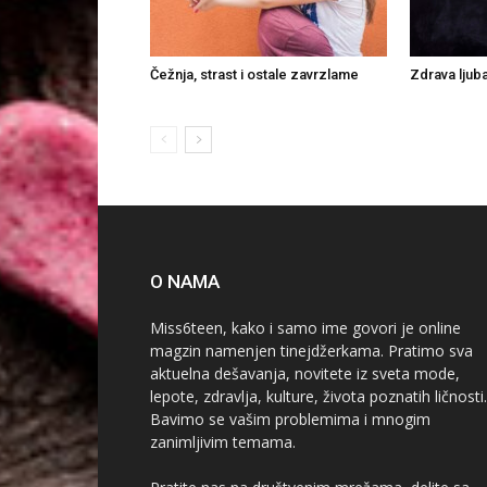
Čežnja, strast i ostale zavrzlame
Zdrava ljub
O NAMA
Miss6teen, kako i samo ime govori je online
magzin namenjen tinejdžerkama. Pratimo sva
aktuelna dešavanja, novitete iz sveta mode,
lepote, zdravlja, kulture, života poznatih ličnosti.
Bavimo se vašim problemima i mnogim
zanimljivim temama.