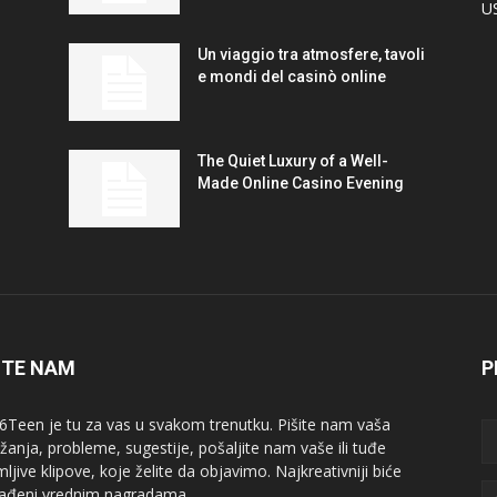
U
Un viaggio tra atmosfere, tavoli
e mondi del casinò online
The Quiet Luxury of a Well-
Made Online Casino Evening
ITE NAM
P
6Teen je tu za vas u svakom trenutku. Pišite nam vaša
žanja, probleme, sugestije, pošaljite nam vaše ili tuđe
ljive klipove, koje želite da objavimo. Najkreativniji biće
ađeni vrednim nagradama.