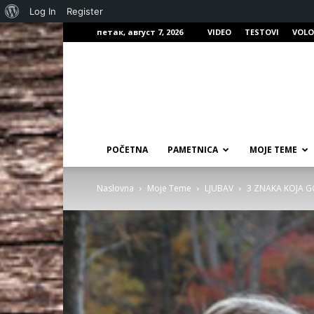
О
Log In
Register
петак, август 7, 2026
VIDEO
TESTOVI
VOLO
Вордпресу
POČETNA
PAMETNICA
MOJE TEME
Naslovna
Moje Teme
LJUBAV
3 ZNAKA KOJA G