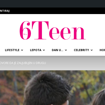
NTIRAJ
LIFESTYLE
LEPOTA
DAN U…
CELEBRITY
HO
miss6teen
OVORE DA JE ZALJUBLJEN U DRUGU