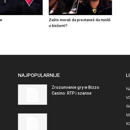
av
Zašto moraš da prestaneš da misliš
o bivšem!?
NAJPOPULARNIJE
L
Zrozumienie gry w Bizzo
N
Casino: RTP i szanse
V
I
M
K