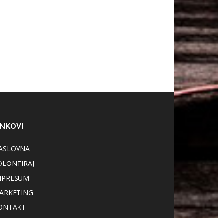
INKOVI
ASLOVNA
OLONTIRAJ
MPRESUM
ARKETING
ONTAKT