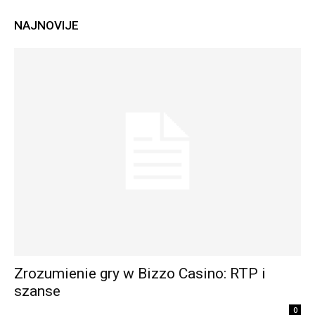
NAJNOVIJE
Zrozumienie gry w Bizzo Casino: RTP i
szanse
0