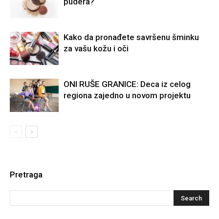
pudera?
Kako da pronađete savršenu šminku
za vašu kožu i oči
ONI RUŠE GRANICE: Deca iz celog
regiona zajedno u novom projektu
Pretraga