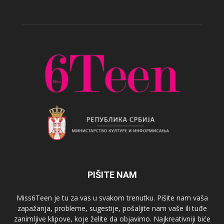
PIŠITE NAM
Miss6Teen je tu za vas u svakom trenutku. Pišite nam vaša
zapažanja, probleme, sugestije, pošaljite nam vaše ili tuđe
zanimljive klipove, koje želite da objavimo. Najkreativniji biće