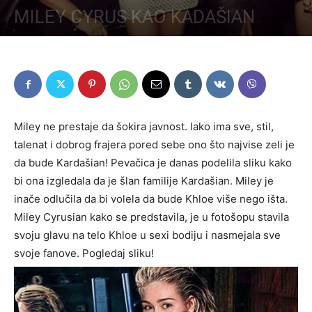
MILEY CYRUS KAO KADAŠIAN
Miley ne prestaje da šokira javnost. Iako ima sve, stil,
talenat i dobrog frajera pored sebe ono što najvise zeli je
da bude Kardašian! Pevačica je danas podelila sliku kako
bi ona izgledala da je šlan familije Kardašian. Miley je
inače odlučila da bi volela da bude Khloe više nego išta.
Miley Cyrusian kako se predstavila, je u fotošopu stavila
svoju glavu na telo Khloe u sexi bodiju i nasmejala sve
svoje fanove. Pogledaj sliku!