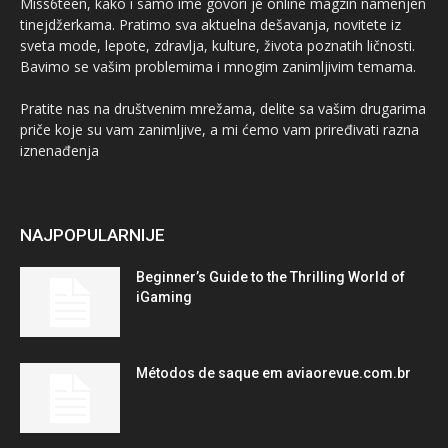
Miss6teen, kako i samo ime govori je online magzin namenjen
tinejdžerkama. Pratimo sva aktuelna dešavanja, novitete iz
sveta mode, lepote, zdravlja, kulture, života poznatih ličnosti.
Bavimo se vašim problemima i mnogim zanimljivim temama.
Pratite nas na društvenim mrežama, delite sa vašim drugarima
priče koje su vam zanimljive, a mi ćemo vam priređivati razna
iznenađenja
NAJPOPULARNIJE
Beginner’s Guide to the Thrilling World of
iGaming
Métodos de saque em aviaorevue.com.br