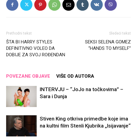
Prethodni tekst
Sledeći tekst
ŠTA BI HARRY STYLES
SEKSI SELENA GOMEZ
DEFINITIVNO VOLEO DA
“HANDS TO MYSELF”
DOBIJE ZA SVOJ ROĐENDAN
POVEZANE OBJAVE
VIŠE OD AUTORA
INTERVJU – “JoJo na točkovima” –
Sara i Dunja
Stiven King otkriva primedbe koje ima
na kultni film Stenli Kjubrika „Isijavanje“