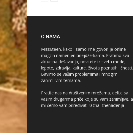
O NAMA
Miss6teen, kako i samo ime govori je online
magzin namenjen tinejdžerkama. Pratimo sva
aktuelna dešavanja, novitete iz sveta mode,
lepote, zdravlja, kulture, života poznatih ličnosti.
Bavimo se vašim problemima i mnogim
zanimljivim temama.
Pratite nas na društvenim mrežama, delite sa
vašim drugarima priče koje su vam zanimljive, a
mi ćemo vam priređivati razna iznenađenja