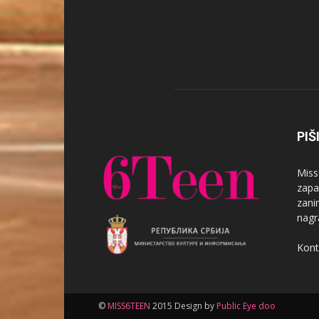
PIŠ
Miss
zapa
zanim
nagr
Kont
©
MISS6TEEN
2015 Design by
Public Eye doo