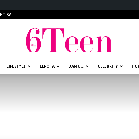
NTIRAJ
LIFESTYLE
LEPOTA
DAN U…
CELEBRITY
HO
miss6teen