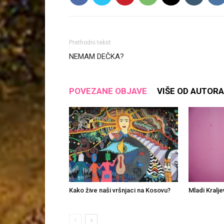
Prethodni tekst
NEMAM DEČKA?
POVEZANE OBJAVE
VIŠE OD AUTORA
Kako žive naši vršnjaci na Kosovu?
Mladi Kralje