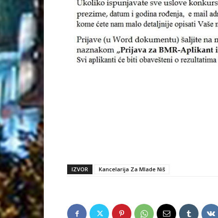
IZVOR
Kancelarija Za Mlade Niš