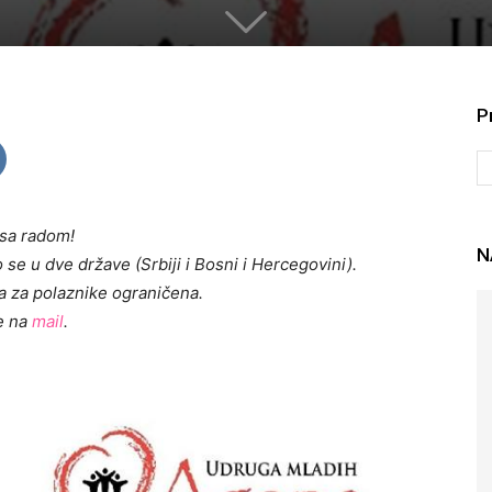
P
sa radom!
N
se u dve države (Srbiji i Bosni i Hercegovini).
ta za polaznike ograničena.
se na
mail
.