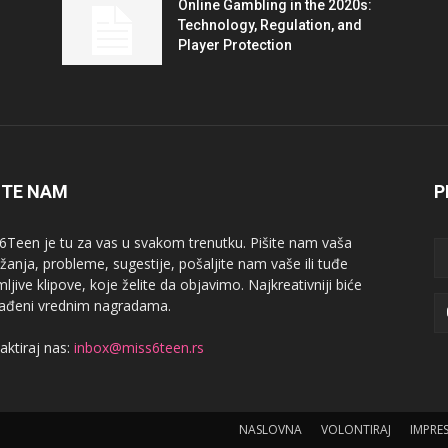
Online Gambling in the 2020s:
Technology, Regulation, and
Player Protection
ITE NAM
P
6Teen je tu za vas u svakom trenutku. Pišite nam vaša
žanja, probleme, sugestije, pošaljite nam vaše ili tuđe
ljive klipove, koje želite da objavimo. Najkreativniji biće
ađeni vrednim nagradama.
aktiraj nas:
inbox@miss6teen.rs
NASLOVNA
VOLONTIRAJ
IMPRE