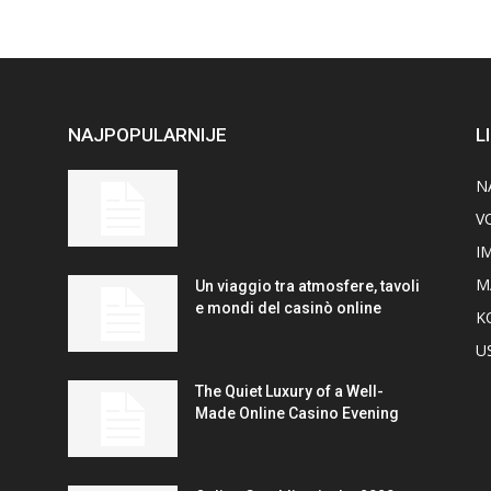
NAJPOPULARNIJE
L
N
V
I
M
Un viaggio tra atmosfere, tavoli
e mondi del casinò online
K
U
The Quiet Luxury of a Well-
Made Online Casino Evening