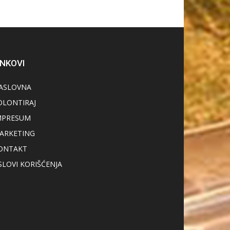
INKOVI
ASLOVNA
OLONTIRAJ
MPRESUM
ARKETING
ONTAKT
SLOVI KORIŠĆENJA