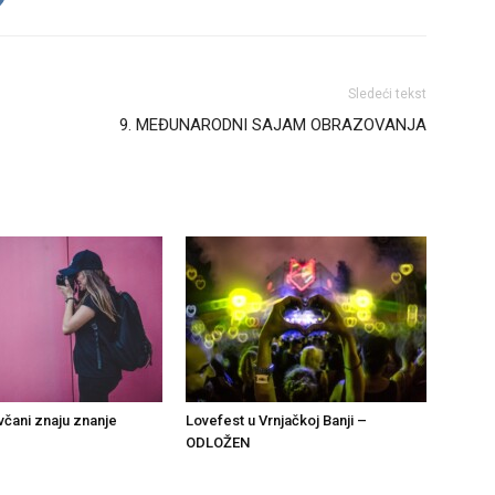
Sledeći tekst
9. MEĐUNARODNI SAJAM OBRAZOVANJA
včani znaju znanje
Lovefest u Vrnjačkoj Banji –
ODLOŽEN