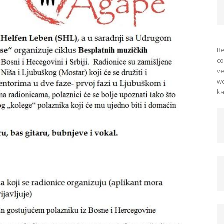
Re
co
ve
we
ka