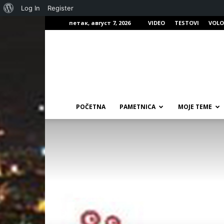
О
Log In
Register
петак, август 7, 2026
VIDEO
TESTOVI
VOLO
Вордпресу
POČETNA
PAMETNICA
MOJE TEME