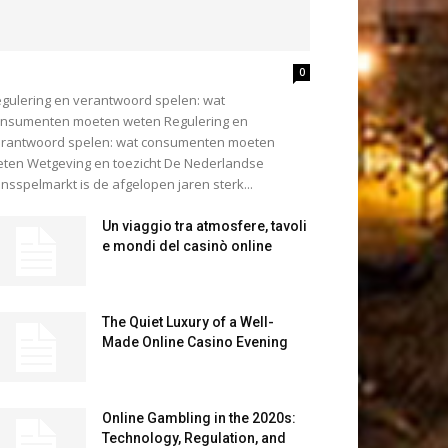
0
gulering en verantwoord spelen: wat
nsumenten moeten weten Regulering en
rantwoord spelen: wat consumenten moeten
ten Wetgeving en toezicht De Nederlandse
nsspelmarkt is de afgelopen jaren sterk...
Un viaggio tra atmosfere, tavoli
e mondi del casinò online
The Quiet Luxury of a Well-
Made Online Casino Evening
Online Gambling in the 2020s:
Technology, Regulation, and