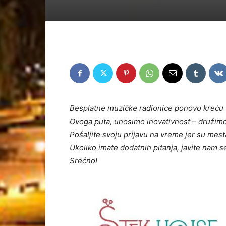
Besplatne muzičke radionice ponovo kreću 
Ovoga puta, unosimo inovativnost – družimo 
Poš
aljite svoju prijavu na vreme jer su mes
Ukoliko imate dodatnih pitanja, javite nam 
Srećno!