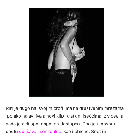
Riri je dugo na svojim profilima na društvenim mrežama
polako najavljivala novi klip kratkim isečcima iz videa, a
sada je celi spot napokon dostupan. Ona je u novom
spotu
golišava i senzualna
, kao i obično. Spot je