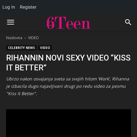
Log In
Register
Naslovna
VIDEO
CELEBRITY NEWS
VIDEO
RIHANNIN NOVI SEXY VIDEO “KISS
IT BETTER”
Ubrzo nakon osvajanja sveta sa svojih hitom ‘Work’, Rihanna
je izbacila dugo najavljivani drugi po redu video za pesmu
"Kiss It Better".