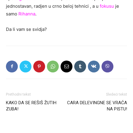
jednostavan, radjen u crno beloj tehnici , a u
fokusu
je
samo
Rihanna
.
Da li vam se svidja?
Prethodni tekst
Sledeći tekst
KAKO DA SE REŠIŠ ŽUTIH
CARA DELEVINGNE SE VRAĆA
ZUBA!
NA PISTU!