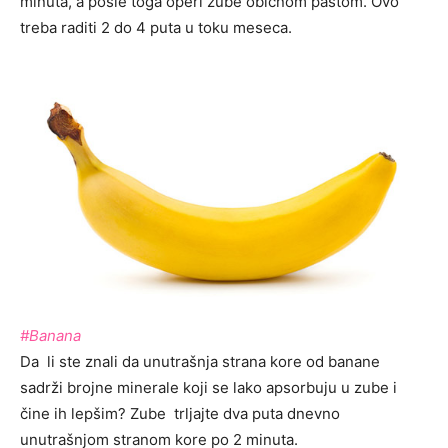
minuta, a posle toga operi zube običnom pastom. Ovo
treba raditi 2 do 4 puta u toku meseca.
#Banana
Da li ste znali da unutrašnja strana kore od banane
sadrži brojne minerale koji se lako apsorbuju u zube i
čine ih lepšim? Zube trljajte dva puta dnevno
unutrašnjom stranom kore po 2 minuta.