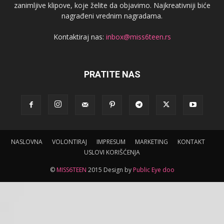
zanimljive klipove, koje želite da objavimo. Najkreativniji biće
nagrađeni vrednim nagradama.
Kontaktiraj nas:
inbox@miss6teen.rs
PRATITE NAS
NASLOVNA
VOLONTIRAJ
IMPRESUM
MARKETING
KONTAKT
USLOVI KORIŠĆENJA
©
MISS6TEEN
2015 Design by
Public Eye doo