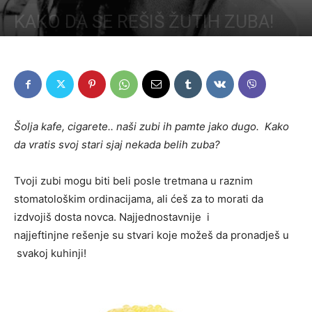
KAKO DA SE REŠIŠ ŽUTIH ZUBA!
Šolja kafe, cigarete.. naši zubi ih pamte jako dugo. Kako
da vratis svoj stari sjaj nekada belih zuba?
Tvoji zubi mogu biti beli posle tretmana u raznim
stomatološkim ordinacijama, ali ćeš za to morati da
izdvojiš dosta novca. Najjednostavnije i
najjeftinjne rešenje su stvari koje možeš da pronadješ u
svakoj kuhinji!