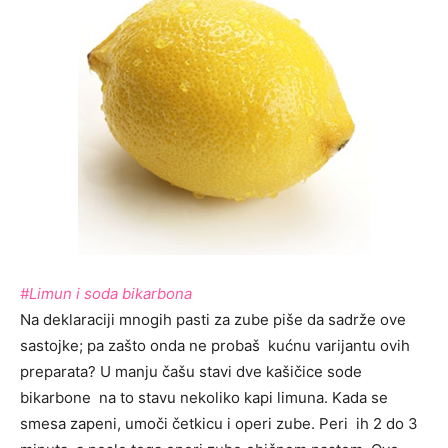
#Limun i soda bikarbona
Na deklaraciji mnogih pasti za zube piše da sadrže ove
sastojke; pa zašto onda ne probaš kućnu varijantu ovih
preparata? U manju čašu stavi dve kašičice sode
bikarbone na to stavu nekoliko kapi limuna. Kada se
smesa zapeni, umoči četkicu i operi zube. Peri ih 2 do 3