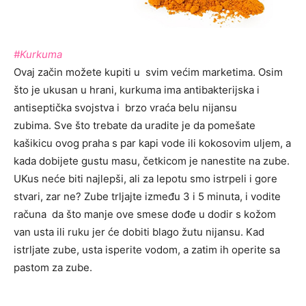
#Kurkuma
Ovaj začin možete kupiti u svim većim marketima. Osim
što je ukusan u hrani, kurkuma ima antibakterijska i
antiseptička svojstva i brzo vraća belu nijansu
zubima. Sve što trebate da uradite je da pomešate
kašikicu ovog praha s par kapi vode ili kokosovim uljem, a
kada dobijete gustu masu, četkicom je nanestite na zube.
UKus neće biti najlepši, ali za lepotu smo istrpeli i gore
stvari, zar ne? Zube trljajte između 3 i 5 minuta, i vodite
računa da što manje ove smese dođe u dodir s kožom
van usta ili ruku jer će dobiti blago žutu nijansu. Kad
istrljate zube, usta isperite vodom, a zatim ih operite sa
pastom za zube.