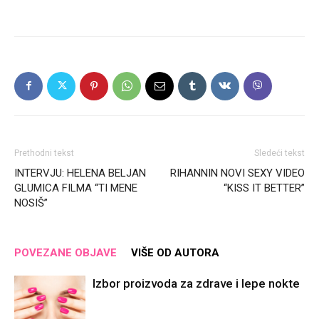
Prethodni tekst
Sledeći tekst
INTERVJU: HELENA BELJAN
RIHANNIN NOVI SEXY VIDEO
GLUMICA FILMA “TI MENE
“KISS IT BETTER”
NOSIŠ”
POVEZANE OBJAVE
VIŠE OD AUTORA
Izbor proizvoda za zdrave i lepe nokte