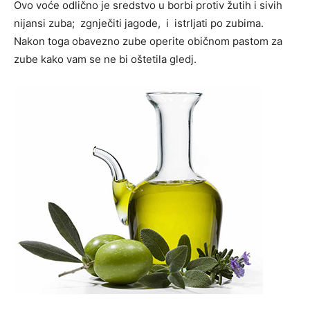
Ovo voće odlično je sredstvo u borbi protiv žutih i sivih
nijansi zuba; zgnječiti jagode, i istrljati po zubima.
Nakon toga obavezno zube operite običnom pastom za
zube kako vam se ne bi oštetila gledj.