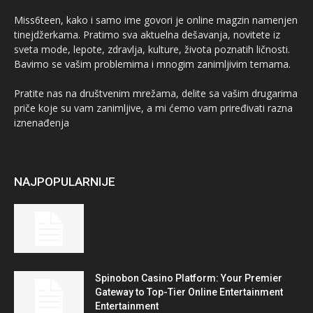
Miss6teen, kako i samo ime govori je online magzin namenjen
tinejdžerkama. Pratimo sva aktuelna dešavanja, novitete iz
sveta mode, lepote, zdravlja, kulture, života poznatih ličnosti.
Bavimo se vašim problemima i mnogim zanimljivim temama.
Pratite nas na društvenim mrežama, delite sa vašim drugarima
priče koje su vam zanimljive, a mi ćemo vam priređivati razna
iznenađenja
NAJPOPULARNIJE
Spinobon Casino Platform: Your Premier
Gateway to Top-Tier Online Entertainment
Entertainment