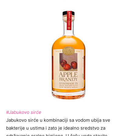
#Jabukovo sirće
Jabukovo sirće u kombinaciji sa vodom ubija sve
bakterije u ustima i zato je idealno sredstvo za
održavanje oralne higijene. U čašu vode stavite