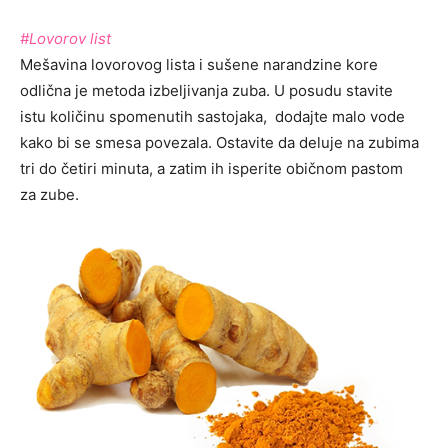
#Lovorov list
Mešavina lovorovog lista i sušene narandzine kore
odlična je metoda izbeljivanja zuba. U posudu stavite
istu količinu spomenutih sastojaka, dodajte malo vode
kako bi se smesa povezala. Ostavite da deluje na zubima
tri do četiri minuta, a zatim ih isperite običnom pastom
za zube.