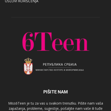
USLOVI KORIŠĆENJA
PIŠITE NAM
Miss6Teen je tu za vas u svakom trenutku. Pišite nam vaša
zapažanja, probleme, sugestije, pošaljite nam vaše ili tuđe