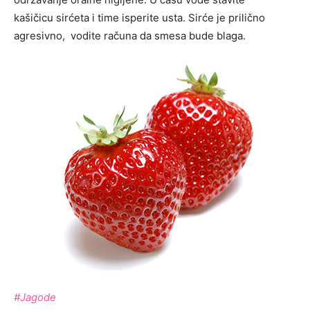
kašičicu sirćeta i time isperite usta. Sirće je prilično
agresivno, vodite računa da smesa bude blaga.
#Jagode