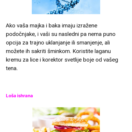
Ako vaša majka i baka imaju izražene
podočnjake, i vaši su nasledni pa nema puno
opcija za trajno uklanjanje ili smanjenje, ali
možete ih sakriti šminkom. Koristite laganu
kremu za lice i korektor svetlije boje od vašeg
tena.
Loša ishrana