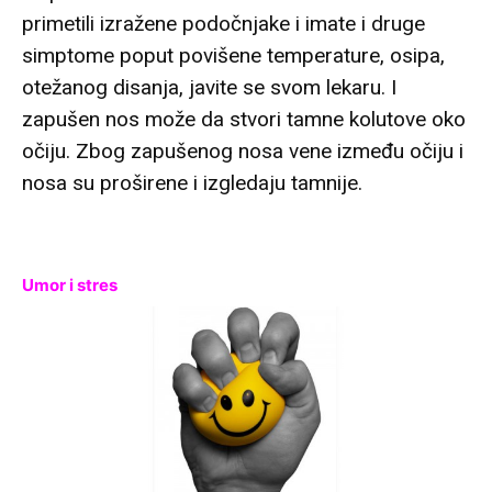
primetili izražene podočnjake i imate i druge
simptome poput povišene temperature, osipa,
otežanog disanja, javite se svom lekaru. I
zapušen nos može da stvori tamne kolutove oko
očiju. Zbog zapušenog nosa vene između očiju i
nosa su proširene i izgledaju tamnije.
Umor i stres