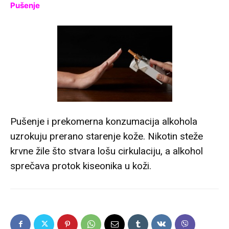
Pušenje
Pušenje i prekomerna konzumacija alkohola
uzrokuju prerano starenje kože. Nikotin steže
krvne žile što stvara lošu cirkulaciju, a alkohol
sprečava protok kiseonika u koži.