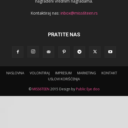
nagrađeni vrednim nagradama.
Kontaktiraj nas:
inbox@miss6teen.rs
PRATITE NAS
NASLOVNA
VOLONTIRAJ
IMPRESUM
MARKETING
KONTAKT
USLOVI KORIŠĆENJA
©
MISS6TEEN
2015 Design by
Public Eye doo