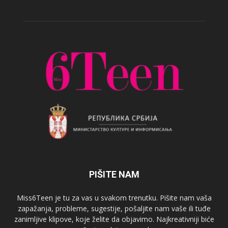
PIŠITE NAM
Miss6Teen je tu za vas u svakom trenutku. Pišite nam vaša
zapažanja, probleme, sugestije, pošaljite nam vaše ili tuđe
zanimljive klipove, koje želite da objavimo. Najkreativniji biće