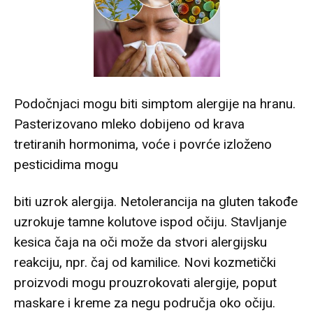
Podočnjaci mogu biti simptom alergije na hranu.
Pasterizovano mleko dobijeno od krava
tretiranih hormonima, voće i povrće izloženo
pesticidima mogu
biti uzrok alergija. Netolerancija na gluten takođe
uzrokuje tamne kolutove ispod očiju. Stavljanje
kesica čaja na oči može da stvori alergijsku
reakciju, npr. čaj od kamilice. Novi kozmetički
proizvodi mogu prouzrokovati alergije, poput
maskare i kreme za negu područja oko očiju.