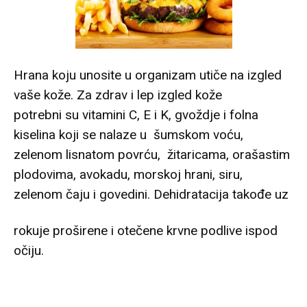
Hrana koju unosite u organizam utiče na izgled
vaše kože. Za zdrav i lep izgled kože
potrebni su vitamini C, E i K, gvoždje i folna
kiselina koji se nalaze u šumskom voću,
zelenom lisnatom povrću, žitaricama, orašastim
plodovima, avokadu, morskoj hrani, siru,
zelenom čaju i govedini. Dehidratacija takođe uz
rokuje proširene i otečene krvne podlive ispod
očiju.