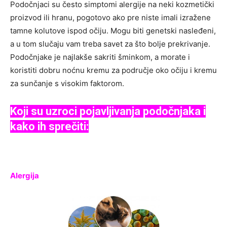
Podočnjaci su često simptomi alergije na neki kozmetički
proizvod ili hranu, pogotovo ako pre niste imali izražene
tamne kolutove ispod očiju. Mogu biti genetski nasleđeni,
a u tom slučaju vam treba savet za što bolje prekrivanje.
Podočnjake je najlakše sakriti šminkom, a morate i
koristiti dobru noćnu kremu za područje oko očiju i kremu
za sunčanje s visokim faktorom.
Koji su uzroci pojavljivanja podočnjaka i
kako ih sprečiti:
Alergija