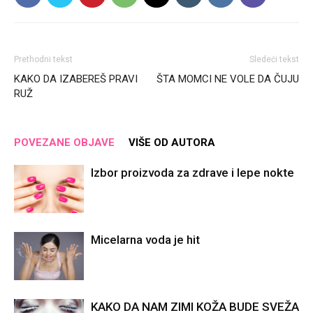
Prethodni tekst
Sledeći tekst
KAKO DA IZABEREŠ PRAVI
ŠTA MOMCI NE VOLE DA ČUJU
RUŽ
POVEZANE OBJAVE
VIŠE OD AUTORA
Izbor proizvoda za zdrave i lepe nokte
Micelarna voda je hit
KAKO DA NAM ZIMI KOŽA BUDE SVEŽA