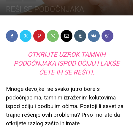
REŠI SE PODOČNJAKA
OTKRIJTE UZROK TAMNIH
PODOČNJAKA ISPOD OČIJU I LAKŠE
ĆETE IH SE REŠITI.
Mnoge devojke se svako jutro bore s
podočnjacima, tamnim izraženim kolutovima
ispod očiju i podbulim očima. Postoji li savet za
trajno rešenje ovih problema? Prvo morate da
otkrijete razlog zašto ih imate.