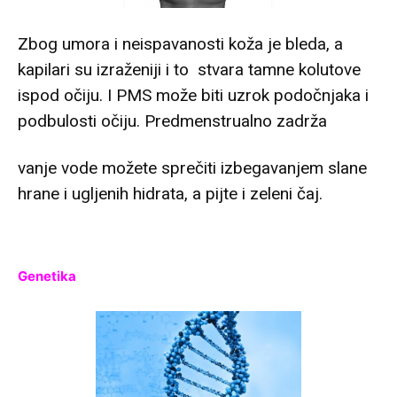
Zbog umora i neispavanosti koža je bleda, a
kapilari su izraženiji i to stvara tamne kolutove
ispod očiju. I PMS može biti uzrok podočnjaka i
podbulosti očiju. Predmenstrualno zadrža
vanje vode možete sprečiti izbegavanjem slane
hrane i ugljenih hidrata, a pijte i zeleni čaj.
Genetika