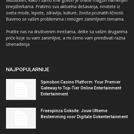
Miss6teen, kako i samo ime govori je online magzin namenjen
tinejdžerkama. Pratimo sva aktuelna dešavanja, novitete iz
sveta mode, lepote, zdravlja, kulture, života poznatih ličnosti.
Bavimo se vašim problemima i mnogim zanimljivim temama.
Pratite nas na društvenim mrežama, delite sa vašim drugarima
priče koje su vam zanimljive, a mi ćemo vam priređivati razna
iznenađenja
NAJPOPULARNIJE
Spinobon Casino Platform: Your Premier
Gateway to Top-Tier Online Entertainment
Entertainment
Freespinza Goksite: Jouw Ultieme
Bestemming voor Digitale Gokentertainment