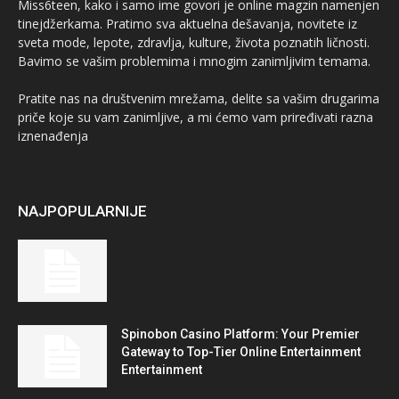
Miss6teen, kako i samo ime govori je online magzin namenjen
tinejdžerkama. Pratimo sva aktuelna dešavanja, novitete iz
sveta mode, lepote, zdravlja, kulture, života poznatih ličnosti.
Bavimo se vašim problemima i mnogim zanimljivim temama.
Pratite nas na društvenim mrežama, delite sa vašim drugarima
priče koje su vam zanimljive, a mi ćemo vam priređivati razna
iznenađenja
NAJPOPULARNIJE
Spinobon Casino Platform: Your Premier
Gateway to Top-Tier Online Entertainment
Entertainment