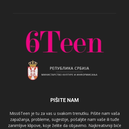
PIŠITE NAM
Miss6Teen je tu za vas u svakom trenutku. Pišite nam vaša
zapažanja, probleme, sugestije, pošaljite nam vaše ili tuđe
zanimljive klipove, koje želite da objavimo. Najkreativniji biće