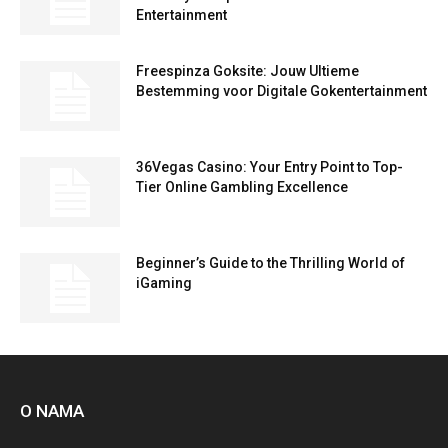
Entertainment
Freespinza Goksite: Jouw Ultieme
Bestemming voor Digitale Gokentertainment
36Vegas Casino: Your Entry Point to Top-
Tier Online Gambling Excellence
Beginner’s Guide to the Thrilling World of
iGaming
O NAMA