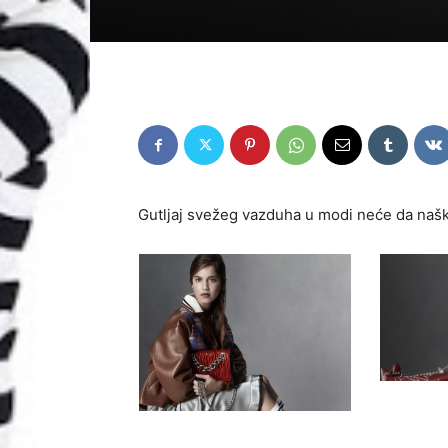
Gutljaj svežeg vazduha u modi neće da našk