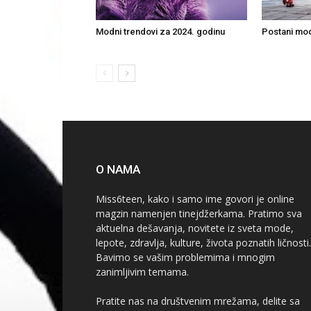
Modni trendovi za 2024. godinu
Postani mod
O NAMA
Miss6teen, kako i samo ime govori je online
magzin namenjen tinejdžerkama. Pratimo sva
aktuelna dešavanja, novitete iz sveta mode,
lepote, zdravlja, kulture, života poznatih ličnosti.
Bavimo se vašim problemima i mnogim
zanimljivim temama.
Pratite nas na društvenim mrežama, delite sa