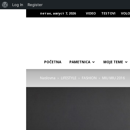
О
Log In
Register
петак, август 7, 2026
VIDEO
TESTOVI
VOLO
Вордпресу
POČETNA
PAMETNICA
MOJE TEME
Naslovna
LIFESTYLE
FASHION
MIU MIU 2016