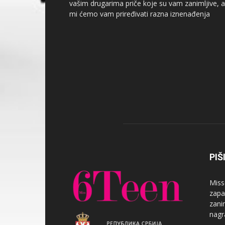
vašim drugarima priče koje su vam zanimljive, a
mi ćemo vam priređivati razna iznenađenja
PIŠ
Miss
zapa
zanim
nagr