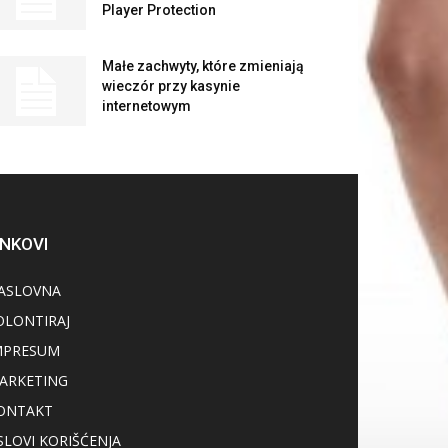
Player Protection
Małe zachwyty, które zmieniają
wieczór przy kasynie
internetowym
INKOVI
ASLOVNA
OLONTIRAJ
MPRESUM
ARKETING
ONTAKT
SLOVI KORIŠĆENJA