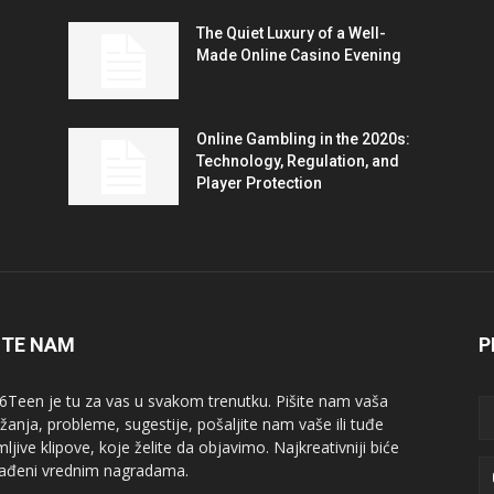
The Quiet Luxury of a Well-
Made Online Casino Evening
Online Gambling in the 2020s:
Technology, Regulation, and
Player Protection
ITE NAM
P
6Teen je tu za vas u svakom trenutku. Pišite nam vaša
žanja, probleme, sugestije, pošaljite nam vaše ili tuđe
ljive klipove, koje želite da objavimo. Najkreativniji biće
ađeni vrednim nagradama.