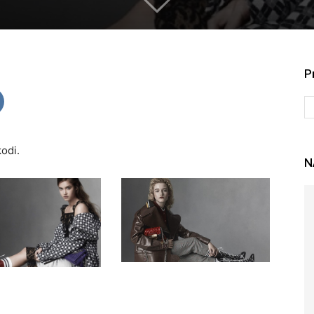
P
odi.
N