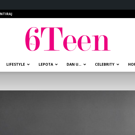
NTIRAJ
LIFESTYLE
LEPOTA
DAN U…
CELEBRITY
HO
miss6teen