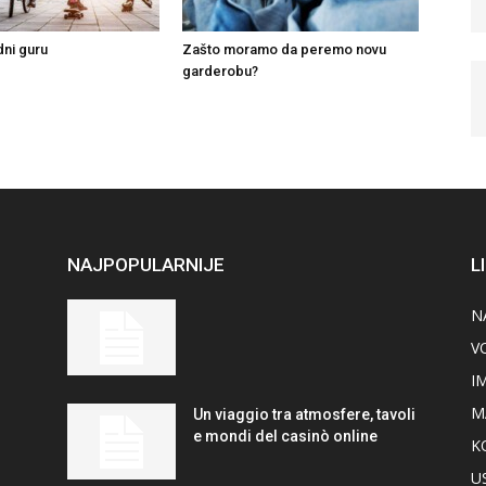
ni guru
Zašto moramo da peremo novu
garderobu?
NAJPOPULARNIJE
L
N
V
I
M
Un viaggio tra atmosfere, tavoli
e mondi del casinò online
K
U