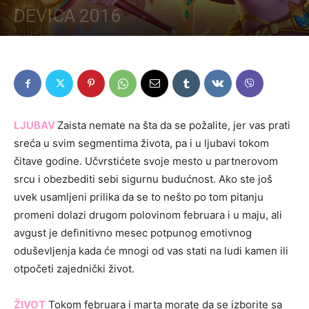
DEVICA 2016
LJUBAV
Zaista nemate na šta da se požalite, jer vas prati
sreća u svim segmentima života, pa i u ljubavi tokom
čitave godine. Učvrstićete svoje mesto u partnerovom
srcu i obezbediti sebi sigurnu budućnost. Ako ste još
uvek usamljeni prilika da se to nešto po tom pitanju
promeni dolazi drugom polovinom februara i u maju, ali
avgust je definitivno mesec potpunog emotivnog
oduševljenja kada će mnogi od vas stati na ludi kamen ili
otpočeti zajednički život.
ŽIVOT
Tokom februara i marta morate da se izborite sa