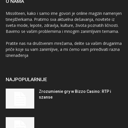
O NAMA
Miss6teen, kako i samo ime govori je online magzin namenjen
tinejdžerkama. Pratimo sva aktuelna dešavanja, novitete iz
sveta mode, lepote, zdravlja, kulture, života poznatih ličnosti.
Bavimo se vašim problemima i mnogim zanimljivim temama.
Pratite nas na društvenim mrežama, delite sa vašim drugarima
priče koje su vam zanimljive, a mi ćemo vam priređivati razna
iznenađenja
NAJPOPULARNIJE
Zrozumienie gry w Bizzo Casino: RTP i
szanse