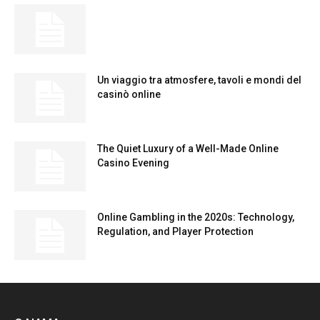
Un viaggio tra atmosfere, tavoli e mondi del
casinò online
The Quiet Luxury of a Well-Made Online
Casino Evening
Online Gambling in the 2020s: Technology,
Regulation, and Player Protection