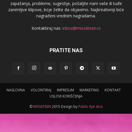
zapažanja, probleme, sugestije, pošaljite nam vaše ili tuđe
zanimljive klipove, koje želite da objavimo. Najkreativniji biće
nagrađeni vrednim nagradama.
Kontaktiraj nas:
inbox@miss6teen.rs
PRATITE NAS
NASLOVNA
VOLONTIRAJ
IMPRESUM
MARKETING
KONTAKT
USLOVI KORIŠĆENJA
©
MISS6TEEN
2015 Design by
Public Eye doo