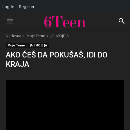
Log In
Register
Naslovna
Moje Teme
JA I MOJE JA
Moje Teme
JA I MOJE JA
AKO ĆEŠ DA POKUŠAŠ, IDI DO
KRAJA