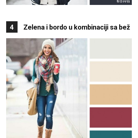
4
Zelena i bordo u kombinaciji sa bež