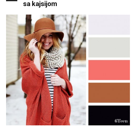
sa kajsijom