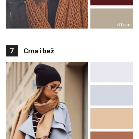
7
Crna i bež