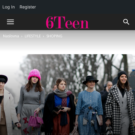
Log In
Register
Naslovna
LIFESTYLE
SHOPING
LIFESTYLE
SHOPING