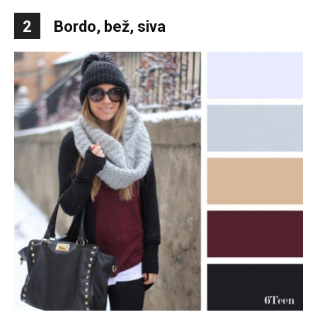
2
Bordo, bež, siva