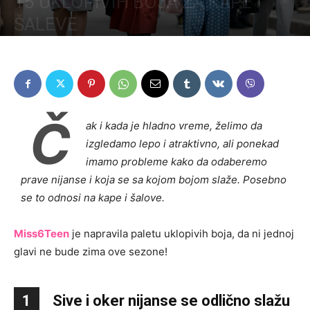
15 UKLOPIVIH BOJA ZA KAPE I
ŠALEVE
Č
ak i kada je hladno vreme, želimo da
izgledamo lepo i atraktivno, ali ponekad
imamo probleme kako da odaberemo
prave nijanse i koja se sa kojom bojom slaže. Posebno
se to odnosi na kape i šalove.
Miss6Teen
je napravila paletu uklopivih boja, da ni jednoj
glavi ne bude zima ove sezone!
1
Sive i oker nijanse se odlično slažu