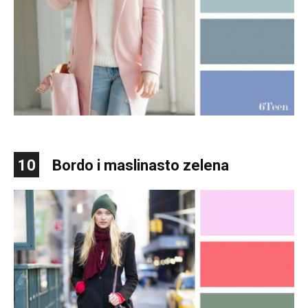
10
Bordo i maslinasto zelena