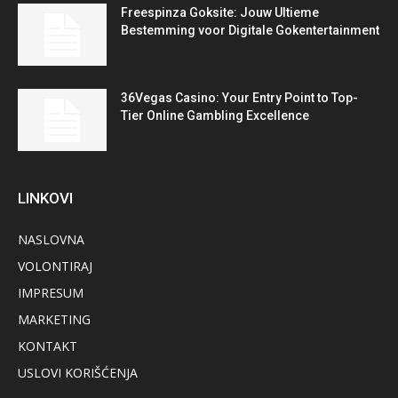
Freespinza Goksite: Jouw Ultieme
Bestemming voor Digitale Gokentertainment
36Vegas Casino: Your Entry Point to Top-
Tier Online Gambling Excellence
LINKOVI
NASLOVNA
VOLONTIRAJ
IMPRESUM
MARKETING
KONTAKT
USLOVI KORIŠĆENJA