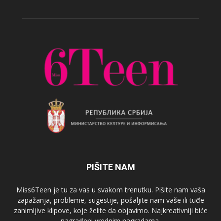
PIŠITE NAM
Miss6Teen je tu za vas u svakom trenutku. Pišite nam vaša
zapažanja, probleme, sugestije, pošaljite nam vaše ili tuđe
zanimljive klipove, koje želite da objavimo. Najkreativniji biće
nagrađeni vrednim nagradama.