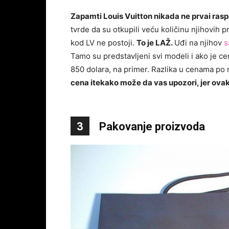
Zapamti Louis Vuitton nikada ne prvai rasp
tvrde da su otkupili veću količinu njihovih 
kod LV ne postoji.
To je LAŽ.
Uđi na njihov
s
Tamo su predstavljeni svi modeli i ako je c
850 dolara, na primer. Razlika u cenama po 
cena itekako može da vas upozori, jer ova
3
Pakovanje proizvoda