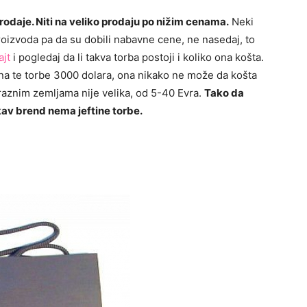
rodaje. Niti na veliko prodaju po nižim cenama.
Neki
proizvoda pa da su dobili nabavne cene, ne nasedaj, to
ajt
i pogledaj da li takva torba postoji i koliko ona košta.
ena te torbe 3000 dolara, ona nikako ne može da košta
raznim zemljama nije velika, od 5-40 Evra.
Tako da
kav brend nema jeftine torbe.