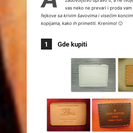
zadovoljstvo upravo ti, a ne t
vas neko ne prevari i proda vam 
fejkove sa krivim šavovima i visećim koncim
kopijama, kako ih primetiti.
Krenimo! 🙂
1
Gde kupiti