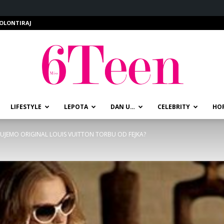
OLONTIRAJ
LIFESTYLE
LEPOTA
DAN U…
CELEBRITY
HO
miss6teen
UJEMO ORIGINAL LOUIS VUITTON TORBU OD FEJKA?