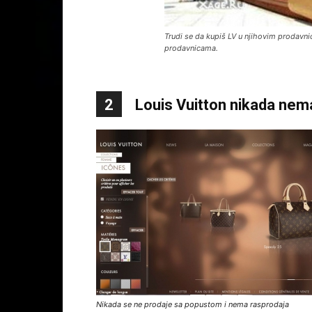
Trudi se da kupiš LV u njihovim prodavni
prodavnicama.
2
Louis Vuitton nikada nem
Nikada se ne prodaje sa popustom i nema rasprodaja