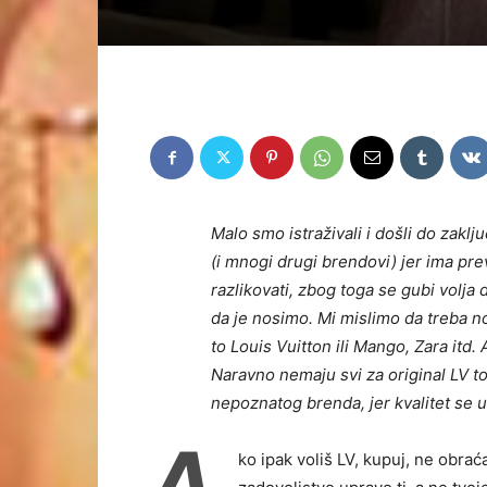
Malo smo istraživali i došli do zakl
(i mnogi drugi brendovi) jer ima prev
razlikovati, zbog toga se gubi volja 
da je nosimo. Mi mislimo da treba no
to Louis Vuitton ili Mango, Zara itd. 
Naravno nemaju svi za original LV t
nepoznatog brenda, jer kvalitet se u
A
ko ipak voliš LV, kupuj, ne obrać