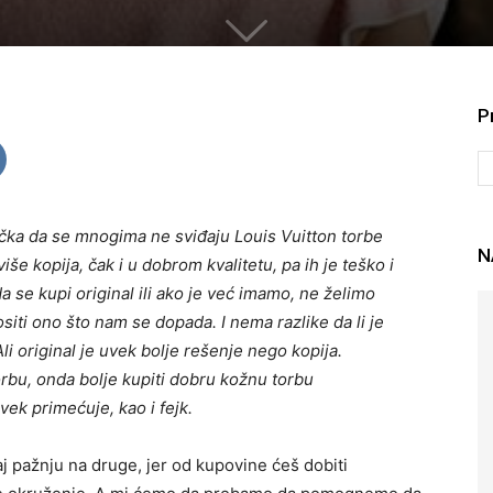
P
jučka da se mnogima ne sviđaju Louis Vuitton torbe
N
iše kopija, čak i u dobrom kvalitetu, pa ih je teško i
da se kupi original ili ako je već imamo, ne želimo
siti ono što nam se dopada. I nema razlike da li je
Ali original je uvek bolje rešenje nego kopija.
orbu, onda bolje kupiti dobru kožnu torbu
vek primećuje, kao i fejk.
aj pažnju na druge, jer od kupovine ćeš dobiti