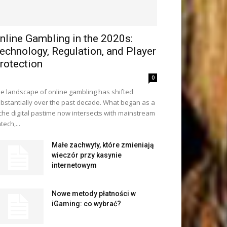
nline Gambling in the 2020s:
echnology, Regulation, and Player
rotection
0
e landscape of online gambling has shifted
bstantially over the past decade. What began as a
che digital pastime now intersects with mainstream
ntech,...
Małe zachwyty, które zmieniają
wieczór przy kasynie
internetowym
Nowe metody płatności w
iGaming: co wybrać?