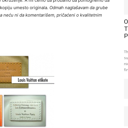
voje okruženje. A mi ćemo da probamo da pomognemo da
kopiju umesto originala.
Odmah naglašavam da grube
a neću ni da komentarišem, pričaćeni o kvalitetnim
O
T
P
Th
su
ni
fi