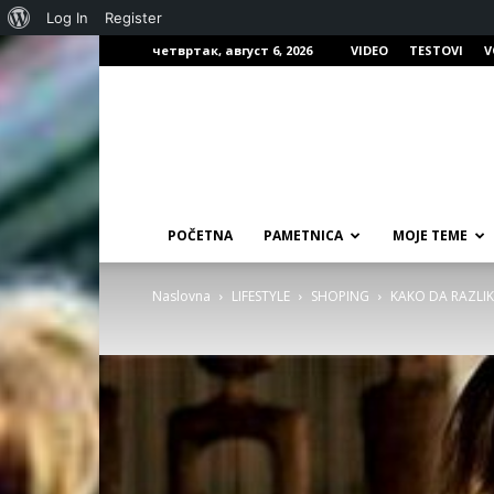
О
Log In
Register
четвртак, август 6, 2026
VIDEO
TESTOVI
V
Вордпресу
POČETNA
PAMETNICA
MOJE TEME
Naslovna
LIFESTYLE
SHOPING
KAKO DA RAZLIK