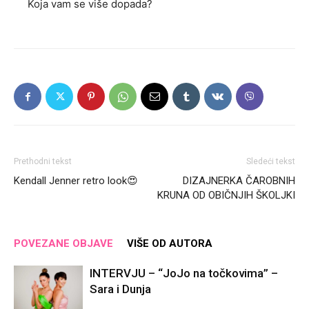
Koja vam se više dopada?
Prethodni tekst
Sledeći tekst
Kendall Jenner retro look😍
DIZAJNERKA ČAROBNIH
KRUNA OD OBIČNJIH ŠKOLJKI
POVEZANE OBJAVE
VIŠE OD AUTORA
INTERVJU – “JoJo na točkovima” –
Sara i Dunja