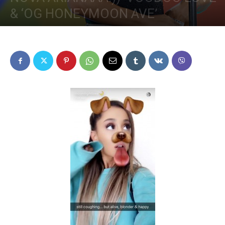
& ‘OG HONEYMOON AVE’