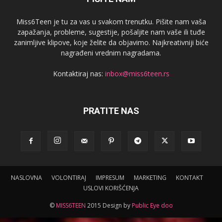
Miss6Teen je tu za vas u svakom trenutku. Pišite nam vaša
zapažanja, probleme, sugestije, pošaljite nam vaše ili tuđe
zanimljive klipove, koje želite da objavimo. Najkreativniji biće
nagrađeni vrednim nagradama.
Kontaktiraj nas:
inbox@miss6teen.rs
PRATITE NAS
NASLOVNA
VOLONTIRAJ
IMPRESUM
MARKETING
KONTAKT
USLOVI KORIŠĆENJA
©
MISS6TEEN
2015 Design by
Public Eye doo