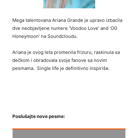
Mega talentovana Ariana Grande je upravo izbacila
dve neobjavljene numere ‘Voodoo Love’ and ‘OG
Honeymoon’ na Soundcloudu.
Ariana je ovog leta promenila frizuru, raskinula sa
dečkom i obradovala svoje fanove sa novim
pesmama. Single life je definitivno inspiriše.
Poslušajte nove pesme: