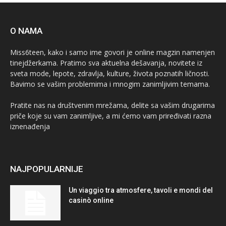
O NAMA
Miss6teen, kako i samo ime govori je online magzin namenjen
tinejdžerkama. Pratimo sva aktuelna dešavanja, novitete iz
sveta mode, lepote, zdravlja, kulture, života poznatih ličnosti.
Bavimo se vašim problemima i mnogim zanimljivim temama.
Pratite nas na društvenim mrežama, delite sa vašim drugarima
priče koje su vam zanimljive, a mi ćemo vam priređivati razna
iznenađenja
NAJPOPULARNIJE
Un viaggio tra atmosfere, tavoli e mondi del
casinò online