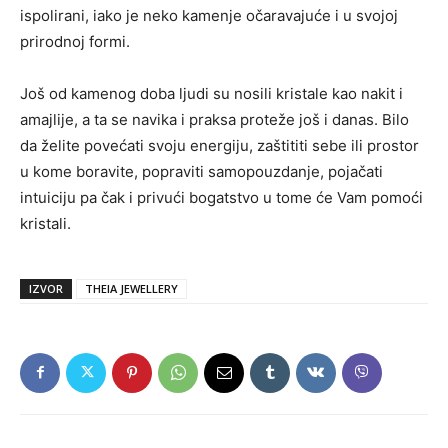
ispolirani, iako je neko kamenje očaravajuće i u svojoj
prirodnoj formi.
Još od kamenog doba ljudi su nosili kristale kao nakit i
amajlije, a ta se navika i praksa proteže još i danas. Bilo
da želite povećati svoju energiju, zaštititi sebe ili prostor
u kome boravite, popraviti samopouzdanje, pojačati
intuiciju pa čak i privući bogatstvo u tome će Vam pomoći
kristali.
IZVOR
THEIA JEWELLERY