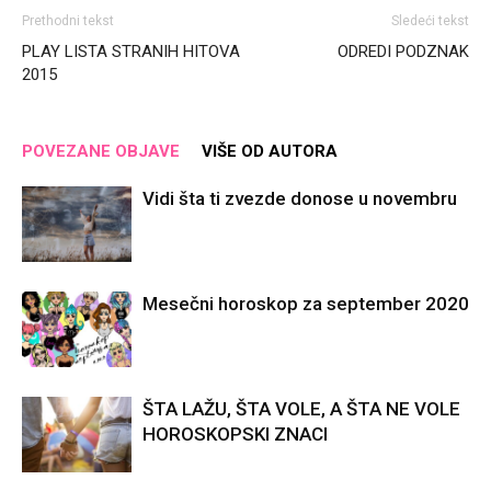
Prethodni tekst
Sledeći tekst
PLAY LISTA STRANIH HITOVA
ODREDI PODZNAK
2015
POVEZANE OBJAVE
VIŠE OD AUTORA
Vidi šta ti zvezde donose u novembru
Mesečni horoskop za september 2020
ŠTA LAŽU, ŠTA VOLE, A ŠTA NE VOLE
HOROSKOPSKI ZNACI