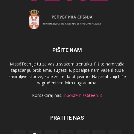
PIŠITE NAM
Miss6Teen je tu za vas u svakom trenutku. Pišite nam vaša
zapažanja, probleme, sugestije, pošaljite nam vaše ili tuđe
zanimljive klipove, koje želite da objavimo. Najkreativniji biće
nagrađeni vrednim nagradama.
Kontaktiraj nas:
inbox@miss6teen.rs
PRATITE NAS