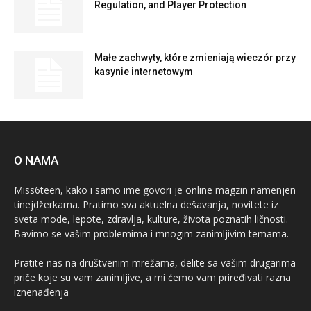
Regulation, and Player Protection
Małe zachwyty, które zmieniają wieczór przy
kasynie internetowym
O NAMA
Miss6teen, kako i samo ime govori je online magzin namenjen
tinejdžerkama. Pratimo sva aktuelna dešavanja, novitete iz
sveta mode, lepote, zdravlja, kulture, života poznatih ličnosti.
Bavimo se vašim problemima i mnogim zanimljivim temama.
Pratite nas na društvenim mrežama, delite sa vašim drugarima
priče koje su vam zanimljive, a mi ćemo vam priređivati razna
iznenađenja