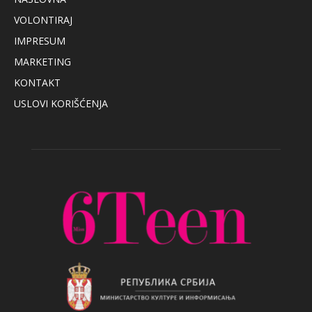
VOLONTIRAJ
IMPRESUM
MARKETING
KONTAKT
USLOVI KORIŠĆENJA