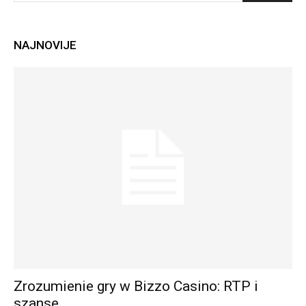
NAJNOVIJE
Zrozumienie gry w Bizzo Casino: RTP i
szanse