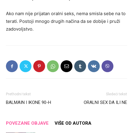
Ako nam nije prijatan oralni seks, nema smisla sebe na to
terati. Postoji mnogo drugih načina da se dobije i pruži
zadovoljstvo.
Prethodni tekst
Sledeći tekst
BALMAIN I IKONE 90-H
ORALNI SEX DA ILI NE
POVEZANE OBJAVE
VIŠE OD AUTORA