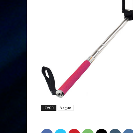
IZVOR
Vogue