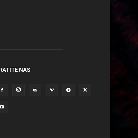
RATITE NAS