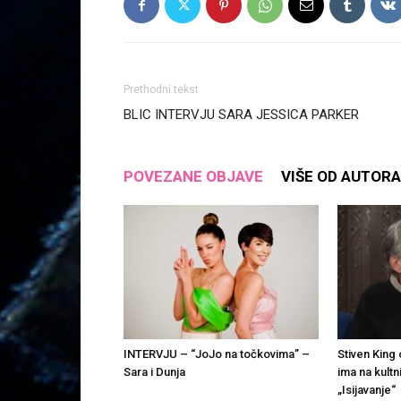
Prethodni tekst
BLIC INTERVJU SARA JESSICA PARKER
POVEZANE OBJAVE
VIŠE OD AUTORA
INTERVJU – “JoJo na točkovima” –
Stiven King
Sara i Dunja
ima na kultni
„Isijavanje“