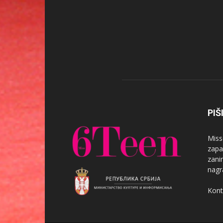
PIŠ
Miss
zapa
zanim
nagr
Kont