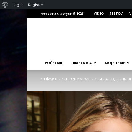
О
Log In
Register
четвртак, август 6, 2026
VIDEO
TESTOVI
V
Вордпресу
POČETNA
PAMETNICA
MOJE TEME
Naslovna
CELEBRITY NEWS
GIGI HADID, JUSTIN BI