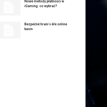
Nowe metody płatności w
iGaming: co wybrać?
Bezpečné hraní v éře online
kasin