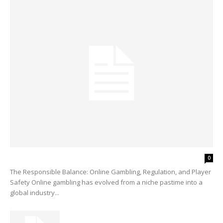
0
The Responsible Balance: Online Gambling, Regulation, and Player
Safety Online gambling has evolved from a niche pastime into a
global industry...