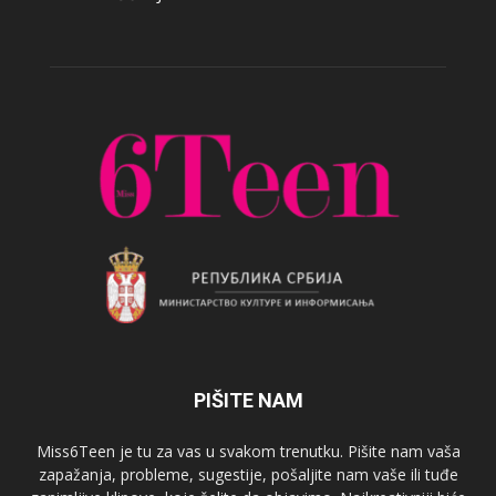
PIŠITE NAM
Miss6Teen je tu za vas u svakom trenutku. Pišite nam vaša
zapažanja, probleme, sugestije, pošaljite nam vaše ili tuđe