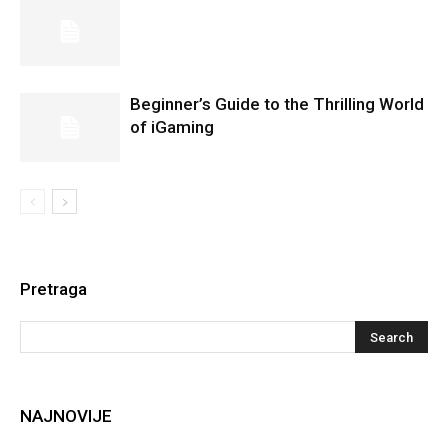
Beginner’s Guide to the Thrilling World
of iGaming
Pretraga
NAJNOVIJE