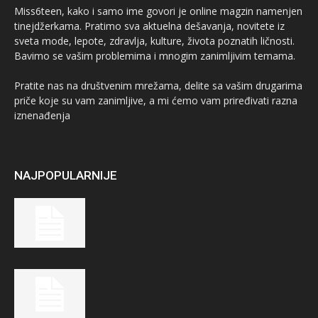
Miss6teen, kako i samo ime govori je online magzin namenjen
tinejdžerkama. Pratimo sva aktuelna dešavanja, novitete iz
sveta mode, lepote, zdravlja, kulture, života poznatih ličnosti.
Bavimo se vašim problemima i mnogim zanimljivim temama.
Pratite nas na društvenim mrežama, delite sa vašim drugarima
priče koje su vam zanimljive, a mi ćemo vam priređivati razna
iznenađenja
NAJPOPULARNIJE