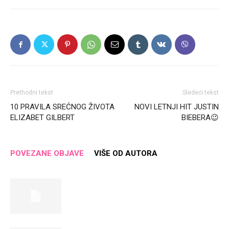
Prethodni tekst
Sledeći tekst
10 PRAVILA SREĆNOG ŽIVOTA
NOVI LETNJI HIT JUSTIN
ELIZABET GILBERT
BIEBERA😉
POVEZANE OBJAVE
VIŠE OD AUTORA