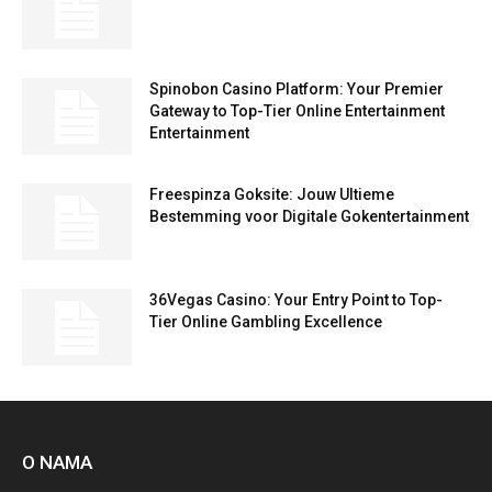
Spinobon Casino Platform: Your Premier
Gateway to Top-Tier Online Entertainment
Entertainment
Freespinza Goksite: Jouw Ultieme
Bestemming voor Digitale Gokentertainment
36Vegas Casino: Your Entry Point to Top-
Tier Online Gambling Excellence
O NAMA