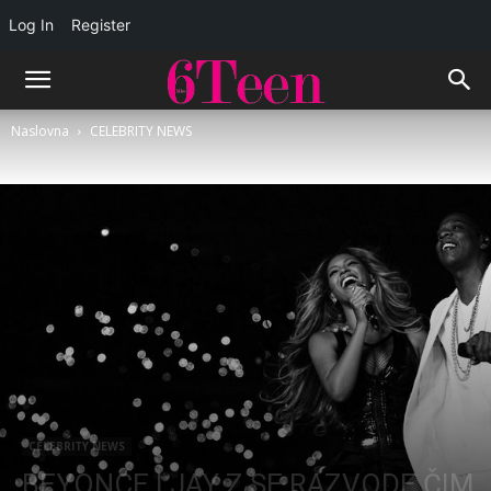
Log In
Register
Naslovna
CELEBRITY NEWS
CELEBRITY NEWS
BEYONCE I JAY Z SE RAZVODE ČIM