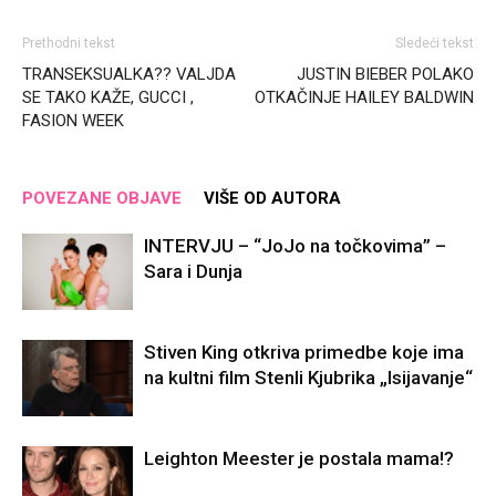
Prethodni tekst
Sledeći tekst
TRANSEKSUALKA?? VALJDA
JUSTIN BIEBER POLAKO
SE TAKO KAŽE, GUCCI ,
OTKAČINJE HAILEY BALDWIN
FASION WEEK
POVEZANE OBJAVE
VIŠE OD AUTORA
INTERVJU – “JoJo na točkovima” –
Sara i Dunja
Stiven King otkriva primedbe koje ima
na kultni film Stenli Kjubrika „Isijavanje“
Leighton Meester je postala mama!?