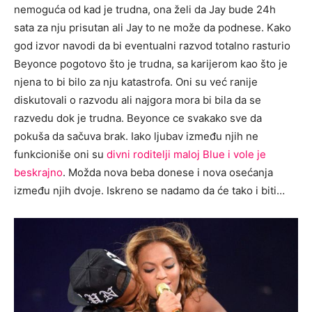
nemoguća od kad je trudna, ona želi da Jay bude 24h
sata za nju prisutan ali Jay to ne može da podnese. Kako
god izvor navodi da bi eventualni razvod totalno rasturio
Beyonce pogotovo što je trudna, sa karijerom kao što je
njena to bi bilo za nju katastrofa. Oni su već ranije
diskutovali o razvodu ali najgora mora bi bila da se
razvedu dok je trudna. Beyonce ce svakako sve da
pokuša da sačuva brak. Iako ljubav između njih ne
funkcioniše oni su
divni roditelji maloj Blue i vole je
beskrajno
. Možda nova beba donese i nova osećanja
između njih dvoje. Iskreno se nadamo da će tako i biti…