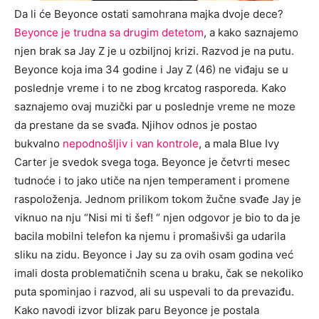
Da li će Beyonce ostati samohrana majka dvoje dece?
Beyonce je trudna sa drugim detetom
, a kako saznajemo
njen brak sa Jay Z je u ozbiljnoj krizi. Razvod je na putu.
Beyonce koja ima 34 godine i Jay Z (46) ne viđaju se u
poslednje vreme i to ne zbog krcatog rasporeda. Kako
saznajemo ovaj muzički par u poslednje vreme ne moze
da prestane da se svađa. Njihov odnos je postao
bukvalno
nepodnošljiv i van kontrole
, a mala Blue Ivy
Carter je svedok svega toga. Beyonce je četvrti mesec
tudnoće i to jako utiče na njen temperament i promene
raspoloženja. Jednom prilikom tokom žučne svađe Jay je
viknuo na nju “Nisi mi ti šef! “ njen odgovor je bio to da je
bacila mobilni telefon ka njemu i promašivši ga udarila
sliku na zidu. Beyonce i Jay su za ovih osam godina već
imali dosta problematičnih scena u braku, čak se nekoliko
puta spominjao i razvod, ali su uspevali to da prevaziđu.
Kako navodi izvor blizak paru Beyonce je postala