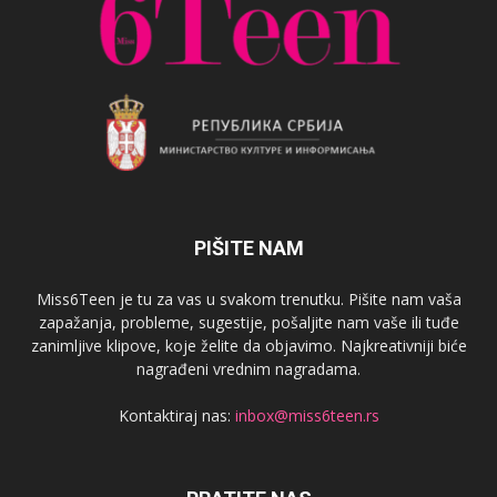
PIŠITE NAM
Miss6Teen je tu za vas u svakom trenutku. Pišite nam vaša
zapažanja, probleme, sugestije, pošaljite nam vaše ili tuđe
zanimljive klipove, koje želite da objavimo. Najkreativniji biće
nagrađeni vrednim nagradama.
Kontaktiraj nas:
inbox@miss6teen.rs