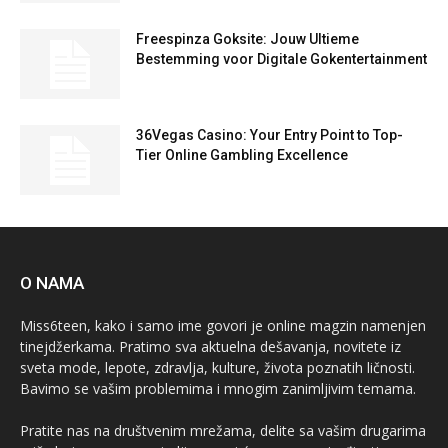
Freespinza Goksite: Jouw Ultieme
Bestemming voor Digitale Gokentertainment
36Vegas Casino: Your Entry Point to Top-
Tier Online Gambling Excellence
O NAMA
Miss6teen, kako i samo ime govori je online magzin namenjen
tinejdžerkama. Pratimo sva aktuelna dešavanja, novitete iz
sveta mode, lepote, zdravlja, kulture, života poznatih ličnosti.
Bavimo se vašim problemima i mnogim zanimljivim temama.
Pratite nas na društvenim mrežama, delite sa vašim drugarima