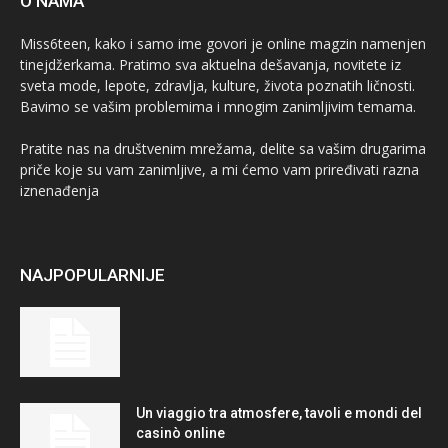
O NAMA
Miss6teen, kako i samo ime govori je online magzin namenjen
tinejdžerkama. Pratimo sva aktuelna dešavanja, novitete iz
sveta mode, lepote, zdravlja, kulture, života poznatih ličnosti.
Bavimo se vašim problemima i mnogim zanimljivim temama.
Pratite nas na društvenim mrežama, delite sa vašim drugarima
priče koje su vam zanimljive, a mi ćemo vam priređivati razna
iznenađenja
NAJPOPULARNIJE
Un viaggio tra atmosfere, tavoli e mondi del
casinò online