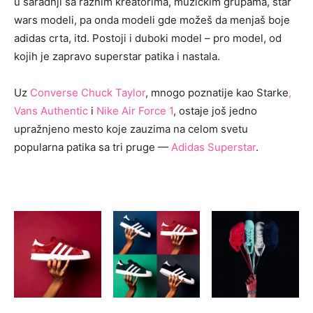
u saradnji sa raznim kreatorima, muzičkim grupama, star
wars modeli, pa onda modeli gde možeš da menjaš boje
adidas crta, itd. Postoji i duboki model – pro model, od
kojih je zapravo superstar patika i nastala.
Uz
Converse Chuck Taylor
, mnogo poznatije kao Starke
,
Vans Authentic
i
Nike Air Force 1
, ostaje još jedno
upražnjeno mesto koje zauzima na celom svetu
popularna patika sa tri pruge —
Adidas Superstar
.