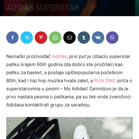
ADIDAS SUPERSTAR
Nemački proizvođač
Adidas
, prvi put je izbacio superstar
patiku krajem 60ih godina (da dobro ste pročitali) kao
patiku za basket, a postaje opštepopularna početkom
80ih, kad i hip hop muzika hvata zalet, a
RUN DMC
priča o
superstarovima u pesmi – My Adidas! Zanimljivo je da je
prvo nastala pesma o patikama, pa su tek onda zvaničnici
Adidasa kontaktirali grupu za saradnju.