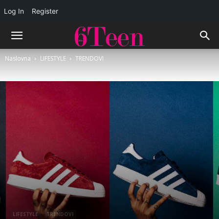
Log In
Register
Naslovna
LIFESTYLE
TRENDOVI
LIFESTYLE
TRENDOVI