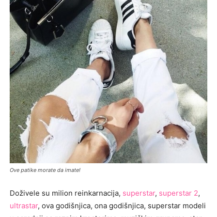
Ove patike morate da imate!
Doživele su milion reinkarnacija,
superstar
,
superstar 2
,
ultrastar
, ova godišnjica, ona godišnjica, superstar modeli