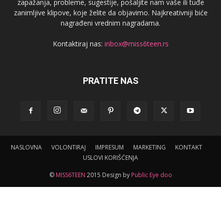
zapažanja, probleme, sugestije, pošaljite nam vaše ili tuđe
zanimljive klipove, koje želite da objavimo. Najkreativniji biće
nagrađeni vrednim nagradama.
Kontaktiraj nas:
inbox@miss6teen.rs
PRATITE NAS
NASLOVNA
VOLONTIRAJ
IMPRESUM
MARKETING
KONTAKT
USLOVI KORIŠĆENJA
©
MISS6TEEN
2015 Design by
Public Eye doo