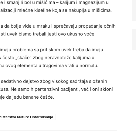
e i smanjili bol u mišićima – kalijum i magnezijum u
lizaciji mlečne kiseline koja se nakuplja u mišićima. ⠀
da bolje vide u mraku i sprečavaju propadanje očnih
sti uvek bismo trebali jesti ovo ukusno voće! ⠀
ji imaju problema sa pritiskom uvek treba da imaju
k često „skače“ zbog neravnoteže kalijuma u ​​
na ovog elementa u tragovima vrati u normalu.
sedativno dejstvo zbog visokog sadržaja složenih
kusa. Ne samo hipertenzivni pacijenti, već i oni skloni
uje da jedu banane češće.
starstva Kulture I Informisanja