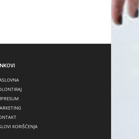
INKOVI
ASLOVNA
OLONTIRAJ
MPRESUM
ARKETING
ONTAKT
SLOVI KORIŠĆENJA