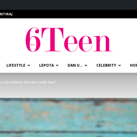
NTIRAJ
LIFESTYLE
LEPOTA
DAN U…
CELEBRITY
HO
miss6teen
ba da jedemo bananu svaki dan?