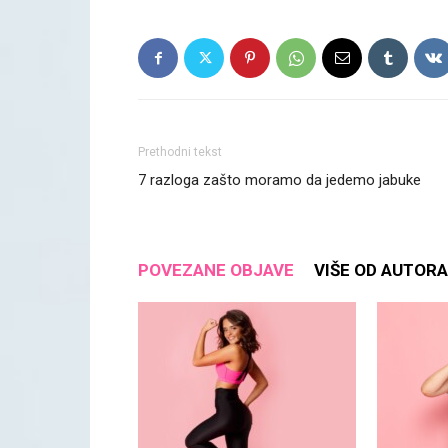
Prethodni tekst
7 razloga zašto moramo da jedemo jabuke
POVEZANE OBJAVE
VIŠE OD AUTORA