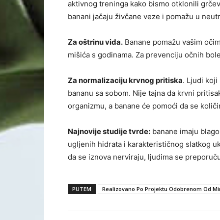
aktivnog treninga kako bismo otklonili grčev
banani jačaju živčane veze i pomažu u neutra
Za oštrinu vida.
Banane pomažu vašim očima 
mišića s godinama. Za prevenciju očnih bole
Za normalizaciju krvnog pritiska
. Ljudi ko
bananu sa sobom. Nije tajna da krvni pritisa
organizmu, a banane će pomoći da se količi
Najnovije studije tvrde:
banane imaju blago 
ugljenih hidrata i karakterističnog slatkog u
da se iznova nerviraju, ljudima se preporuč
PUTEM
Realizovano Po Projektu Odobrenom Od Mini