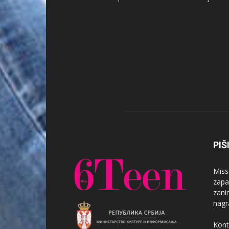
PIŠ
Miss
zapa
zanim
nagr
Kont