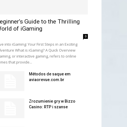
eginner’s Guide to the Thrilling
orld of iGaming
0
ve into iGaming: Your First Steps in an Exciting
venture What is iGaming? A Quick Overview
aming, or interactive gaming, refers to online
mes that provide...
Métodos de saque em
aviaorevue.com.br
Zrozumienie gry w Bizzo
Casino: RTP i szanse