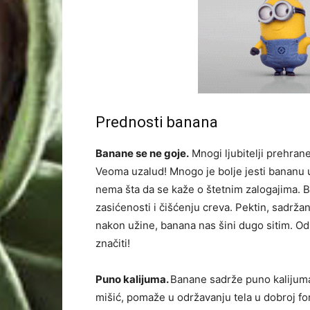
Prednosti banana ⠀
Banane se ne goje.
Mnogi ljubitelji prehrane
Veoma uzalud! Mnogo je bolje jesti bananu u
nema šta da se kaže o štetnim zalogajima. B
zasićenosti i čišćenju creva. Pektin, sadrža
nakon užine, banana nas šini dugo sitim. Od 
značiti! ⠀
Puno kalijuma.
Banane sadrže puno kalijuma 
mišić, pomaže u održavanju tela u dobroj f