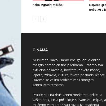
Kako izgraditi mišiće?
Najveće gre
početku dij
O NAMA
Miss6teen, kako i samo ime govori je online
magzin namenjen tinejdžerkama. Pratimo sva
aktuelna dešavanja, novitete iz sveta mode,
lepote, zdravlja, kulture, života poznatih ličnosti.
Bavimo se vašim problemima i mnogim
zanimljivim temama.
Pratite nas na društvenim mrežama, delite sa
vašim drugarima priče koje su vam zanimljive, a
mi ćemo vam priređivati razna iznenađenja