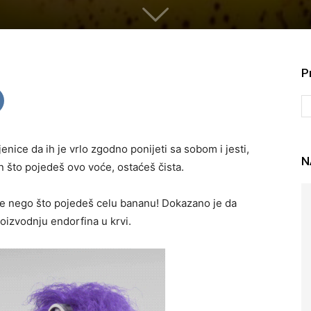
P
enice da ih je vrlo zgodno ponijeti sa sobom i jesti,
N
 što pojedeš ovo voće, ostaćeš čista. ⠀
pre nego što pojedeš celu bananu! Dokazano je da
izvodnju endorfina u krvi. ⠀