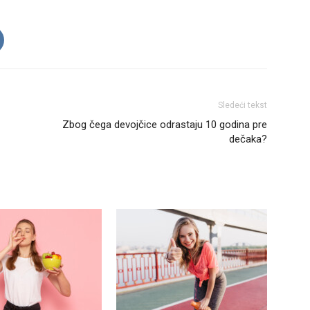
Sledeći tekst
Zbog čega devojčice odrastaju 10 godina pre
dečaka?