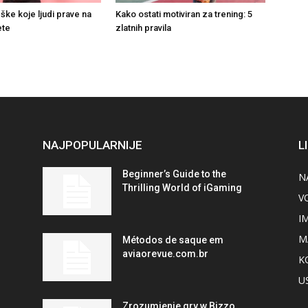
ške koje ljudi prave na
Kako ostati motiviran za trening: 5
ete
zlatnih pravila
NAJPOPULARNIJE
L
Beginner’s Guide to the
N
Thrilling World of iGaming
V
I
M
Métodos de saque em
aviaorevue.com.br
K
U
Zrozumienie gry w Bizzo