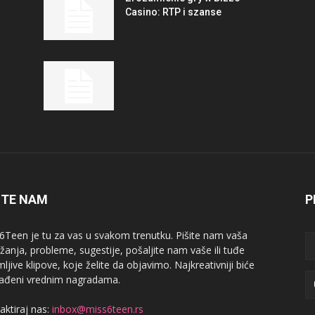
Casino: RTP i szanse
ITE NAM
P
6Teen je tu za vas u svakom trenutku. Pišite nam vaša
žanja, probleme, sugestije, pošaljite nam vaše ili tuđe
ljive klipove, koje želite da objavimo. Najkreativniji biće
ađeni vrednim nagradama.
aktiraj nas:
inbox@miss6teen.rs