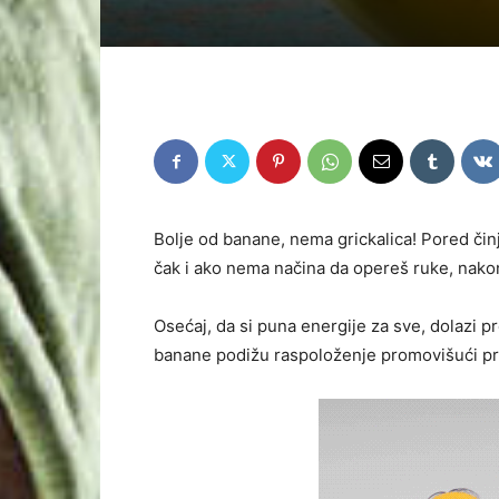
Bolje od banane, nema grickalica! Pored činj
čak i ako nema načina da opereš ruke, nakon
Osećaj, da si puna energije za sve, dolazi 
banane podižu raspoloženje promovišući pro