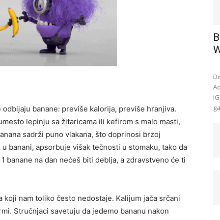
B
W
Di
Ad
iG
ga
 odbijaju banane: previše kalorija, previše hranjiva.
mesto lepinju sa žitaricama ili kefirom s malo masti,
anana sadrži puno vlakana, što doprinosi brzoj
n u banani, apsorbuje višak tečnosti u stomaku, tako da
1 banane na dan nećeš biti deblja, a zdravstveno će ti
koji nam toliko često nedostaje. Kalijum jača srčani
ormi. Stručnjaci savetuju da jedemo bananu nakon