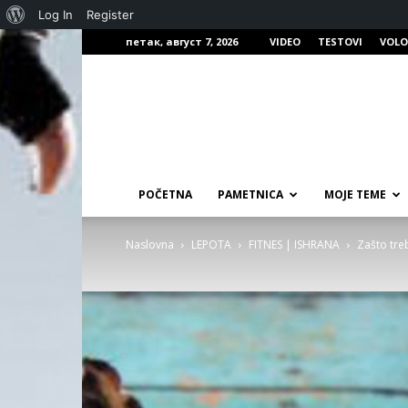
О
Log In
Register
петак, август 7, 2026
VIDEO
TESTOVI
VOLO
Вордпресу
POČETNA
PAMETNICA
MOJE TEME
Naslovna
LEPOTA
FITNES | ISHRANA
Zašto tre